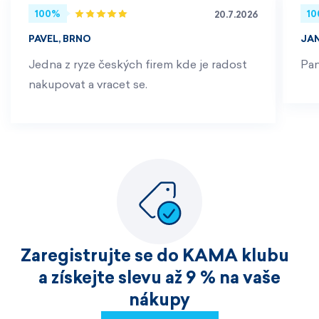
100%
1
20.7.2026
PAVEL, BRNO
JA
Jedna z ryze českých firem kde je radost
Pan
nakupovat a vracet se.
Zaregistrujte se do KAMA klubu
a získejte slevu až 9 % na vaše
nákupy