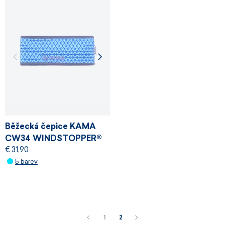
Běžecká čepice KAMA
CW34 WINDSTOPPER®
€ 31,90
5 barev
1
2