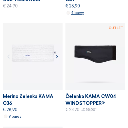
€ 24,90
€ 28,90
4 barvy
OUTLET
Merino čelenka KAMA
Čelenka KAMA CW04
C36
WINDSTOPPER®
€ 28,90
€ 23,20
€ 30,00
9 barev