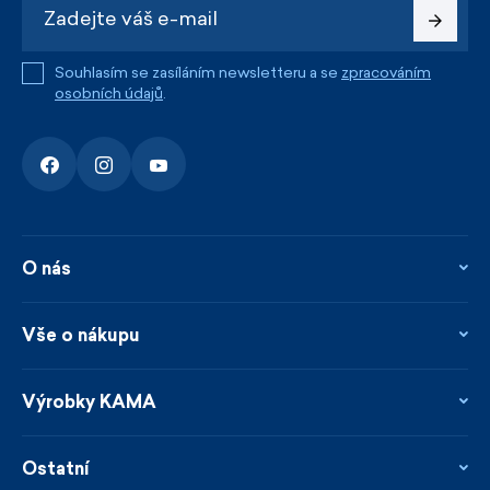
Souhlasím se zasíláním newsletteru a se
zpracováním
osobních údajů
.
O nás
O nás
Kontakty
Vše o nákupu
Firemní prodejna
Blog
Vrácení, reklamace a opravy
Novinky
Věrnostní program
Výrobky KAMA
Napsali o nás
Platby a doprava
Garance rychlého odeslání
Ošetřování & materiály
Prodejci
Udržitelnost
Ostatní
Obchodní podmínky
Velikosti