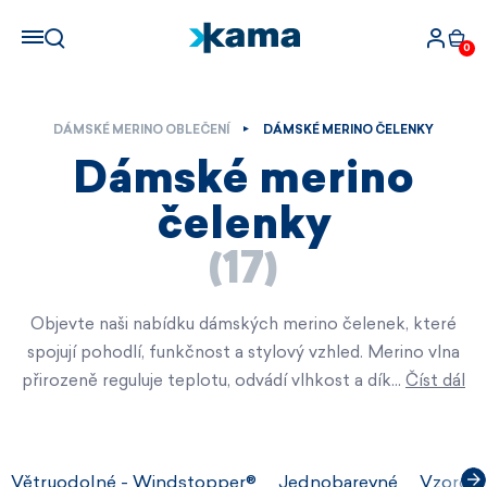
0
DÁMSKÉ MERINO OBLEČENÍ
DÁMSKÉ MERINO ČELENKY
Dámské merino
čelenky
(17)
Objevte naši nabídku dámských merino čelenek, které
spojují pohodlí, funkčnost a stylový vzhled. Merino vlna
přirozeně reguluje teplotu, odvádí vlhkost a dík…
Číst dál
Větruodolné - Windstopper®
Jednobarevné
Vzorova