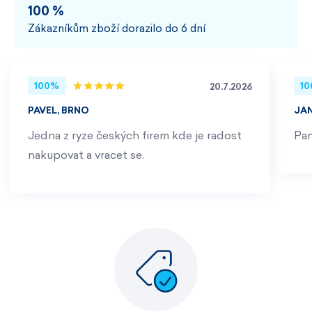
100 %
Zákazníkům zboží dorazilo do 6 dní
100%
1
20.7.2026
PAVEL, BRNO
JA
Jedna z ryze českých firem kde je radost
Pan
nakupovat a vracet se.