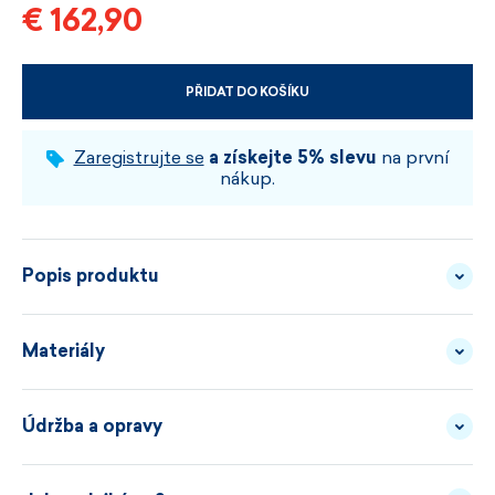
€ 162,90
PŘIDAT DO KOŠÍKU
VYBERTE VELIKOST A BARVU
Zaregistrujte se
a získejte 5% slevu
na první
nákup.
Popis produktu
Materiály
Volnost, která neztrácí tvar.
Údržba a opravy
PŘÍZE - 50/50 MERINO
POPIS
KAMA 5064 jsou dámské šaty z hladkého úpletu
VLNA/AKRYL
MATERIÁLU
s rovným, uvolněným střihem a spadlými rukávy. Na