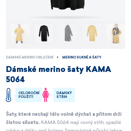
DÁMSKÉ MERINO OBLEČENÍ
MERINO SUKNĚ A ŠATY
Dámské merino šaty KAMA
5064
CELOROČNÍ
DÁMSKÝ
POUŽITÍ
STŘIH
Šaty, které nechají tělo volně dýchat a přitom drží
čistou siluetu.
KAMA 5064 mají rovný střih, spadlé
rukávy a délku nad kolena. Samostatně působí lehce,