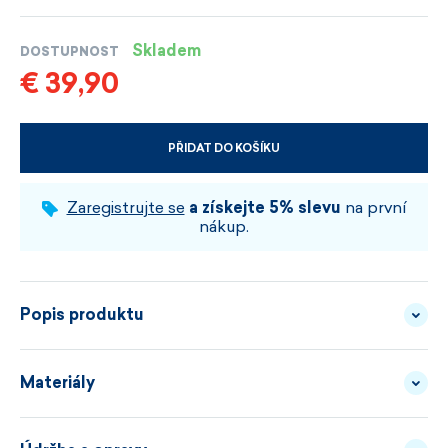
Skladem
DOSTUPNOST
€ 39,90
PŘIDAT DO KOŠÍKU
VYBERTE VELIKOST A BARVU
Zaregistrujte se
a získejte 5% slevu
na první
nákup.
Popis produktu
Materiály
Studený vzduch se nejradši dostává za límec. Tady
má smůlu.