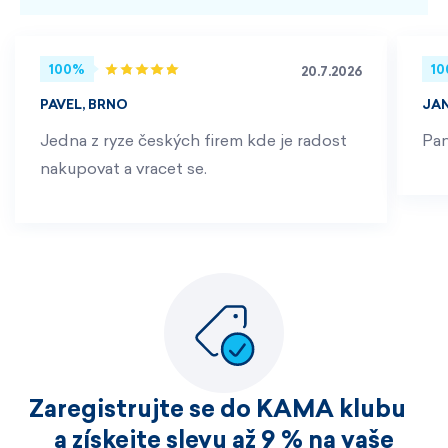
100%
1
20.7.2026
PAVEL, BRNO
JA
Jedna z ryze českých firem kde je radost
Pan
nakupovat a vracet se.
Zaregistrujte se do KAMA klubu
a získejte slevu až 9 % na vaše