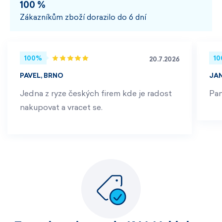
100 %
Zákazníkům zboží dorazilo do 6 dní
100%
1
20.7.2026
PAVEL, BRNO
JA
Jedna z ryze českých firem kde je radost
Pan
nakupovat a vracet se.