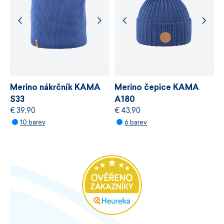
Merino nákrčník KAMA
Merino čepice KAMA
S33
A180
€ 39,90
€ 43,90
10 barev
6 barev