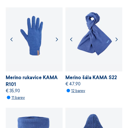
výška
20 cm
u svých materiálů certifikaci nezávislého
ekologického standardu
bluesign®,
který
stanovuje požadavky na bezpečnost
chemických látek, odpovědné využívání zdrojů
a řízení výrobních procesů.
VÍCE INFORMACÍ
VÍCE INFORMACÍ
Merino rukavice KAMA
Merino šála KAMA S22
€ 47,90
R101
€ 35,90
12 barev
11 barev