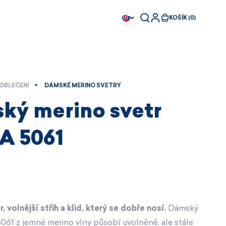
KOŠÍK (0)
OBLEČENÍ
DÁMSKÉ MERINO SVETRY
ký merino svetr
 5061
, volnější střih a klid, který se dobře nosí.
Dámský
Ihned k dispozici
Ihned k dispozici
61 z jemné merino vlny působí uvolněně, ale stále