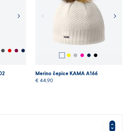
 S–XL.
02
Merino čepice KAMA A166
€ 44,90