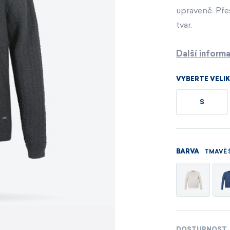
Pánské sety
Dámské merino 
upraveně. Pře
tvar.
PROHLÉDNOUT
PROHLÉDNOUT
Další inform
PROHLÉDNOUT
PROHLÉDNOUT
VYBERTE VELI
S
TMAVĚ 
BARVA