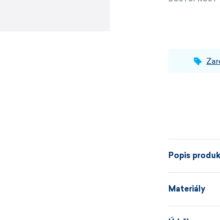
DOSTUPNOST
Zar
Popis produ
Materiály
Tenhle svetr s