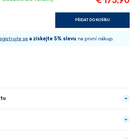
€ 175,90
PŘIDAT DO KOŠÍKU
VYBERTE VELIKOST A BARVU
egistrujte se
a získejte 5% slevu
na první nákup.
ktu
i nehraje na přísné linie.