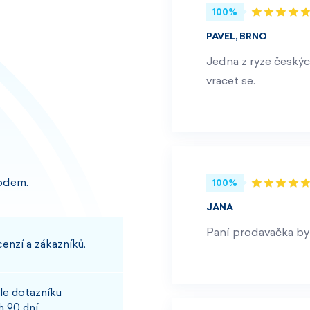
100%
PAVEL, BRNO
Jedna z ryze českýc
vracet se.
odem.
100%
JANA
Paní prodavačka byl
enzí a zákazníků.
le dotazníku
 90 dní.