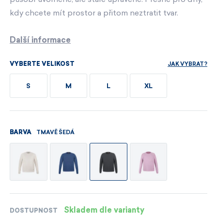
kdy chcete mít prostor a přitom neztratit tvar.
Další informace
JAK VYBRAT?
VYBERTE VELIKOST
S
M
L
XL
TMAVĚ ŠEDÁ
BARVA
Skladem dle varianty
DOSTUPNOST