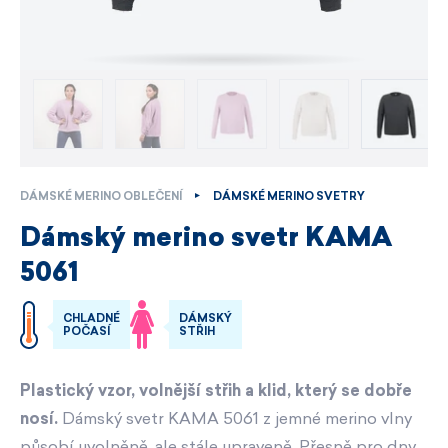
DÁMSKÉ MERINO OBLEČENÍ
DÁMSKÉ MERINO SVETRY
Dámský merino svetr KAMA
5061
CHLADNÉ
DÁMSKÝ
POČASÍ
STŘIH
Plastický vzor, volnější střih a klid, který se dobře
nosí.
Dámský svetr KAMA 5061 z jemné merino vlny
působí uvolněně, ale stále upraveně. Přesně pro dny,