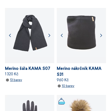
Spolupracujeme s dodavateli, kteří poskytují
změnu teploty.
u svých materiálů certifikaci nezávislého
ekologického standardu
bluesign®,
který
stanovuje požadavky na bezpečnost
Model 5061 má rád volnost.
V pohybu, ve vrstvení i v
chemických látek, odpovědné využívání zdrojů
tom, jak si ho vezmete. Stačí obléct a nechat plastický
a řízení výrobních procesů.
úplet, ať udělá svou práci.
VÍCE INFORMACÍ
Navrženo a vyrobeno v České republice.
VÍCE INFORMACÍ
Merino šála KAMA S07
Merino nákrčník KAMA
Jednobarevný dámský pletený svetr s plastickým
1 320 Kč
S31
vzorem.
960 Kč
13 barev
Materiál Schoeller:
100 % jemná merino vlna.
10 barev
Výstřih do U.
Volnější dámský střih.