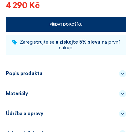
4 290 Kč
PŘIDAT DO KOŠÍKU
VYBERTE VELIKOST A BARVU
Zaregistrujte se
a získejte 5% slevu
na první
nákup.
Popis produktu
Materiály
Tenhle svetr si nehraje na přísné linie.
Údržba a opravy
PŘÍZE - 100% MERINO
POPIS
KAMA 5061 má volnější dámský střih, výstřih do U a
VLNA
MATERIÁLU
originální plastický vzor, který dává jednobarevnému