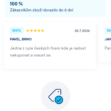
100 %
Zákazníkům zboží dorazilo do 6 dní
100%
1
20.7.2026
PAVEL, BRNO
JA
Jedna z ryze českých firem kde je radost
Pan
nakupovat a vracet se.