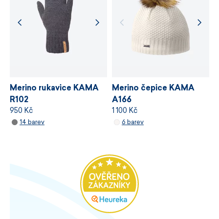
Decentní rozparky na bocích.
Pevné zakončení rukávů a spodního lemu.
Certifikace bluesign® APPROVED.
Vyrobeno v České republice.
Velikosti S–XL.
Merino rukavice KAMA
Merino čepice KAMA
R102
A166
950 Kč
1 100 Kč
14 barev
6 barev