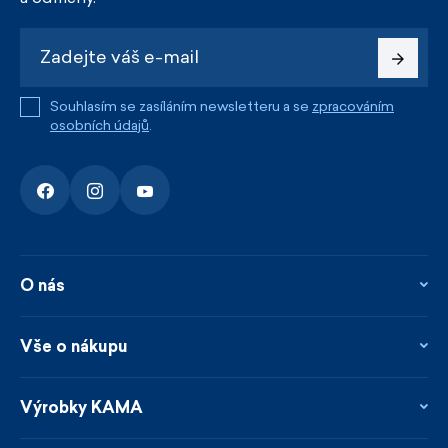
Souhlasím se zasíláním newsletteru a se
zpracováním
osobních údajů
.
O nás
O nás
Kontakty
Vše o nákupu
Firemní prodejna
Blog
Vrácení, reklamace a opravy
Novinky
Věrnostní program
Výrobky KAMA
Napsali o nás
Platby a doprava
Garance rychlého odeslání
Ošetřování & materiály