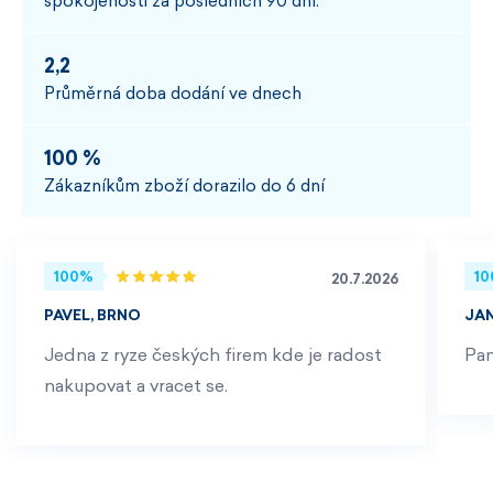
spokojenosti za posledních 90 dní.
2,2
Průměrná doba dodání ve dnech
100 %
Zákazníkům zboží dorazilo do 6 dní
100%
1
20.7.2026
PAVEL, BRNO
JA
Jedna z ryze českých firem kde je radost
Pan
nakupovat a vracet se.