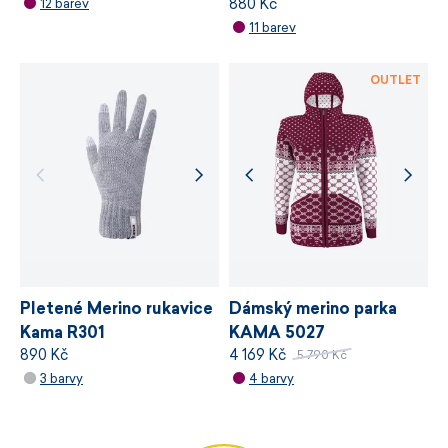
880 Kč
12 barev
Certifikace bluesign® APPROVED.
11 barev
Výška 11 cm.
OUTLET
Snadná údržba.
Vyrobeno v České republice.
Velikost dospělá UNI.
Pletené Merino rukavice
Dámský merino parka
Kama R301
KAMA 5027
890 Kč
4 169 Kč
5 790 Kč
3 barvy
4 barvy