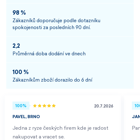
98 %
Zákazníků doporučuje podle dotazníku
spokojenosti za posledních 90 dní.
2,2
Průměrná doba dodání ve dnech
100 %
Zákazníkům zboží dorazilo do 6 dní
100%
1
20.7.2026
PAVEL, BRNO
JA
Jedna z ryze českých firem kde je radost
Pan
nakupovat a vracet se.