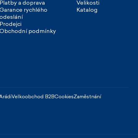
Platby a doprava
Velikosti
Garance rychlého
Katalog
odeslání
Prodejci
Obchodní podmínky
Arádi
Velkoobchod B2B
Cookies
Zaměstnání