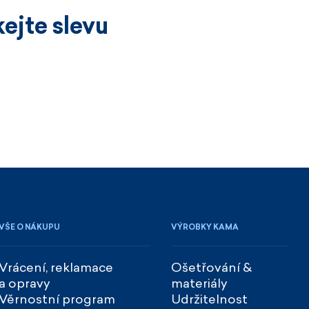
ejte slevu
VŠE O NÁKUPU
VÝROBKY KAMA
Vrácení, reklamace
Ošetřování &
a opravy
materiály
Věrnostní program
Udržitelnost