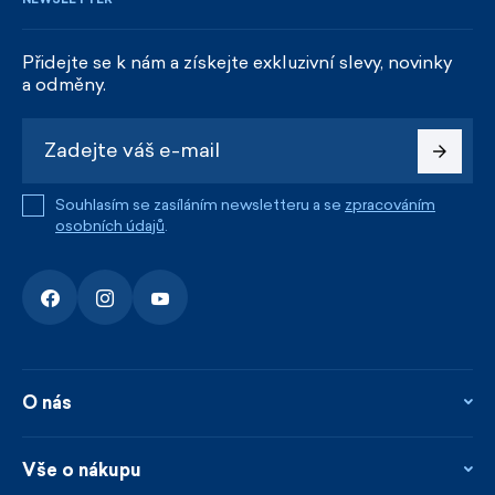
Přidejte se k nám a získejte exkluzivní slevy, novinky
a odměny.
Souhlasím se zasíláním newsletteru a se
zpracováním
osobních údajů
.
O nás
O nás
Kontakty
Vše o nákupu
Firemní prodejna