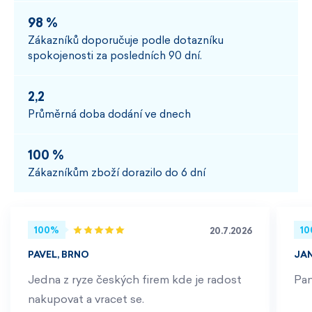
98 %
Zákazníků doporučuje podle dotazníku
spokojenosti za posledních 90 dní.
2,2
Průměrná doba dodání ve dnech
100 %
Zákazníkům zboží dorazilo do 6 dní
100%
1
20.7.2026
PAVEL, BRNO
JA
Jedna z ryze českých firem kde je radost
Pan
nakupovat a vracet se.