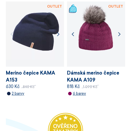
VÍCE INFORMACÍ
OUTLET
OUTLET
Pletená jednobarevná šála z hladkého úpletu.
Materiál Schoeller:
50 % merino vlna, 50 % akryl.
Certifikace bluesign® APPROVED.
Rozměr 22 × 170 cm.
Snadná údržba.
Vyrobeno v České republice.
Merino čepice KAMA
Dámská merino čepice
A153
KAMA A109
630 Kč
818 Kč
840 Kč
1 090 Kč
2 barvy
6 barev