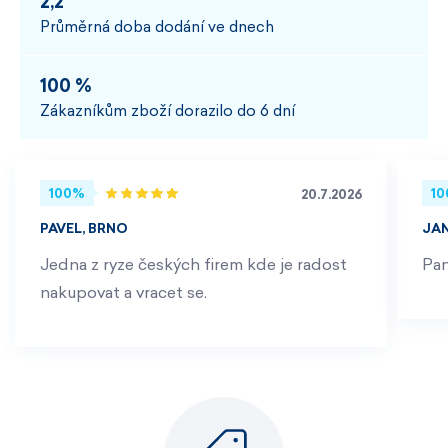
2,2
Průměrná doba dodání ve dnech
100 %
Zákazníkům zboží dorazilo do 6 dní
100%
1
20.7.2026
PAVEL, BRNO
JA
Jedna z ryze českých firem kde je radost
Pan
nakupovat a vracet se.