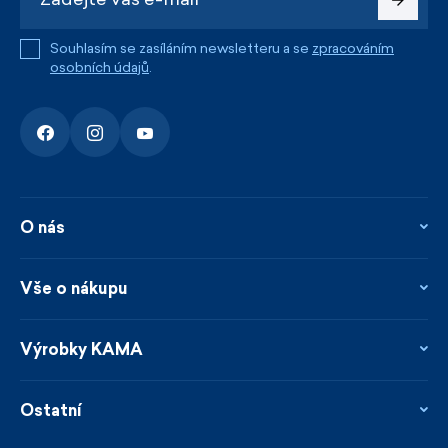
Souhlasím se zasíláním newsletteru a se
zpracováním
osobních údajů
.
O nás
O nás
Kontakty
Vše o nákupu
Firemní prodejna
Blog
Vrácení, reklamace a opravy
Novinky
Věrnostní program
Výrobky KAMA
Napsali o nás
Platby a doprava
Garance rychlého odeslání
Ošetřování & materiály
Prodejci
Udržitelnost
Ostatní
Obchodní podmínky
Velikosti