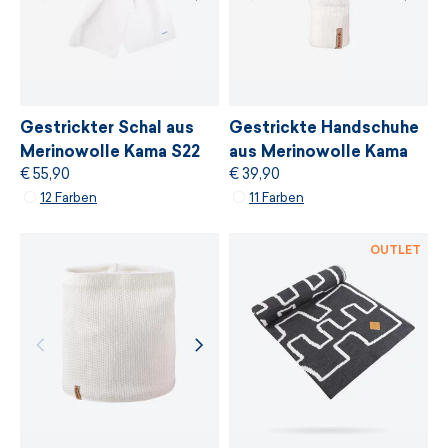
den strengsten unabhängigen ökologischen
Standard von
bluesign®
anbieten, der auf
einer sanften Behandlung von Ressourcen,
Umweltschutz und Einhaltung nachhaltiger
Entwicklungsprinzipien basiert.
Gestrickter Schal aus
Gestrickte Handschuhe
Merinowolle Kama S22
aus Merinowolle Kama
€ 55,90
€ 39,90
R101
WEITERE INFORMATIONEN
12 Farben
11 Farben
WEITERE INFORMATIONEN
OUTLET