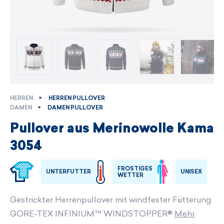
HERREN
HERREN PULLOVER
DAMEN
DAMEN PULLOVER
Pullover aus Merinowolle Kama
3054
FROSTIGES
UNTERFUTTER
UNISEX
WETTER
Gestrickter Herrenpullover mit windfester Fütterung
GORE-TEX INFINIUM™ WINDSTOPPER®
Mehr