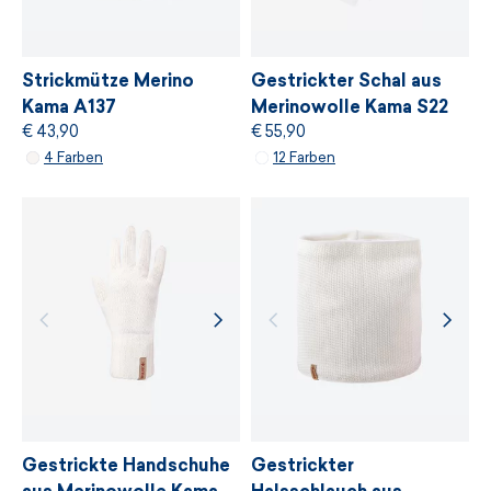
Langer Reißverschluss
einer sanften Behandlung von Ressourcen,
Zwei Seitentaschen mit Reißverschluss
Umweltschutz und Einhaltung nachhaltiger
Entwicklungsprinzipien basiert.
YKK® Reißverschluss
Strickmütze Merino
Gestrickter Schal aus
Kama A137
Merinowolle Kama S22
Unisex
€ 43,90
€ 55,90
WEITERE INFORMATIONEN
Größen S-XXL
4 Farben
12 Farben
Pflegeleicht
WEITERE INFORMATIONEN
Hergestellt in Tschechien
Gestrickte Handschuhe
Gestrickter