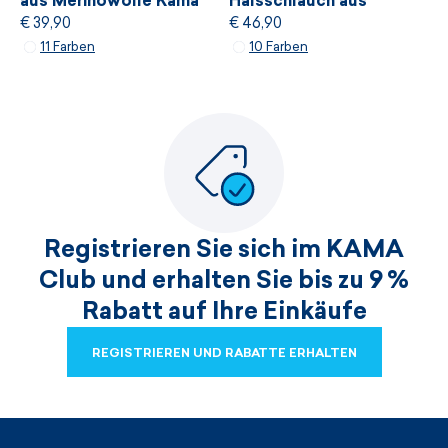
aus Merinowolle Kama
Halsschlauch aus
€ 39,90
€ 46,90
R101
Merinowolle Kama S33
11 Farben
10 Farben
Registrieren Sie sich im KAMA
Club und erhalten Sie bis zu 9 %
Rabatt auf Ihre Einkäufe
REGISTRIEREN UND RABATTE ERHALTEN
REGISTRIEREN UND RABATTE ERHALTEN