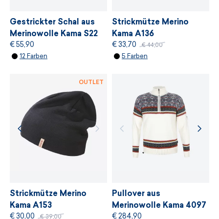
Umweltschutz und Einhaltung nachhaltiger
Entwicklungsprinzipien basiert.
Gestrickter Schal aus
Strickmütze Merino
Merinowolle Kama S22
Kama A136
€ 55,90
€ 33,70
€ 44,00
WEITERE INFORMATIONEN
12 Farben
5 Farben
WEITERE INFORMATIONEN
OUTLET
Strickmütze Merino
Pullover aus
Kama A153
Merinowolle Kama 4097
€ 30,00
€ 284,90
€ 39,00