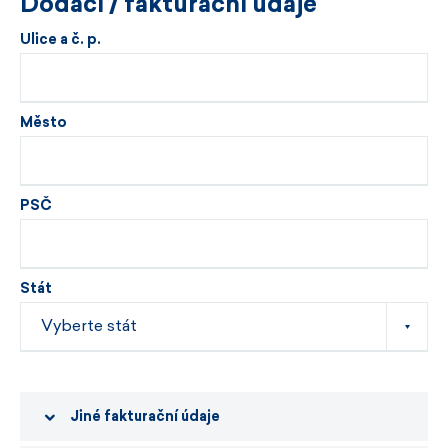
Dodací / fakturační údaje
Ulice a č. p.
Město
PSČ
Stát
Jiné fakturační údaje