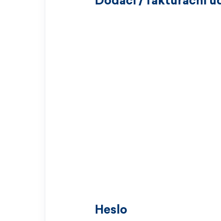
Dodací / fakturační ú
Heslo