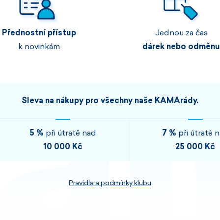
Pánské sety
Dámské merino 
Přednostní přístup
Jednou za čas
PROHLÉDNOUT
PROHLÉDNOUT
k novinkám
dárek nebo odměnu
PROHLÉDNOUT
PROHLÉDNOUT
Sleva na nákupy pro všechny naše KAMArády.
5 %
při útratě nad
7 %
při útratě 
10 000 Kč
25 000 Kč
Pravidla a podmínky klubu