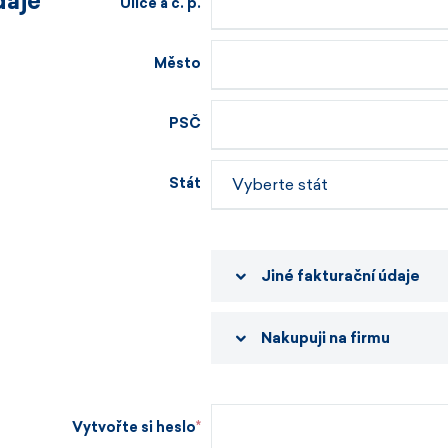
daje
Ulice a č. p.
Město
PSČ
Stát
Jiné fakturační údaje
Nakupuji na firmu
Vytvořte si heslo