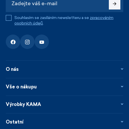
Souhlasím se zasíláním newsletteru a se
zpracováním
osobních údajů
.
O nás
O nás
Kontakty
Vše o nákupu
Firemní prodejna
Blog
Vrácení, reklamace a opravy
Novinky
Věrnostní program
Výrobky KAMA
Napsali o nás
Platby a doprava
Garance rychlého odeslání
Ošetřování & materiály
Prodejci
Udržitelnost
Ostatní
Obchodní podmínky
Velikosti