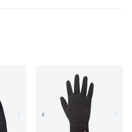
 procesů.
 v
České republice
cm
NFORMACÍ
NFORMACÍ