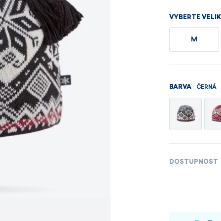
Pánské sety
Dámské merino 
VYBERTE VELI
PROHLÉDNOUT
PROHLÉDNOUT
M
PROHLÉDNOUT
PROHLÉDNOUT
ČERNÁ
BARVA
DOSTUPNOST