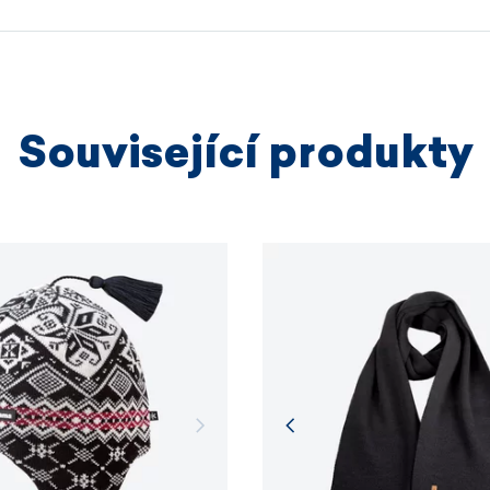
výrobních
vyrobeno
výška
22 
VÍCE I
Související produkty
VÍCE I