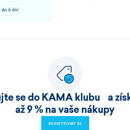
 do 6 dní
100%
JOSEF, PŘÍBRAM
Rychlost kvalita
100%
ujte se do KAMA klubu a získ
HELENA, HOŘICE
až 9 % na vaše nákupy
Nakoupila jsem již v
REGISTROVAT SE
velmi kvalitní zbo