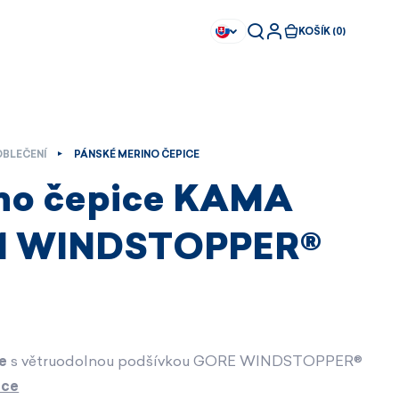
KOŠÍK (0)
OBLEČENÍ
PÁNSKÉ MERINO ČEPICE
no čepice KAMA
1 WINDSTOPPER®
e
s větruodolnou podšívkou GORE WINDSTOPPER®
Ihned k dispozici
Ihned k dispozici
ace