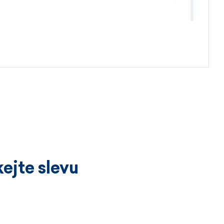
4.4.2026
ejte slevu
3.4.2026
íckrát a vždy k velké spokojenosti.
ží