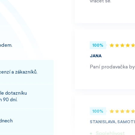
vracet se.
odem.
100%
JANA
Paní prodavačka byl
enzí a zákazníků.
le dotazníku
 90 dní.
100%
 dnech
STANISLAVA, SAMOT
Spolehlivost