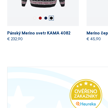
Pánský Merino svetr KAMA 4082
Merino če
€ 232,90
€ 45,90