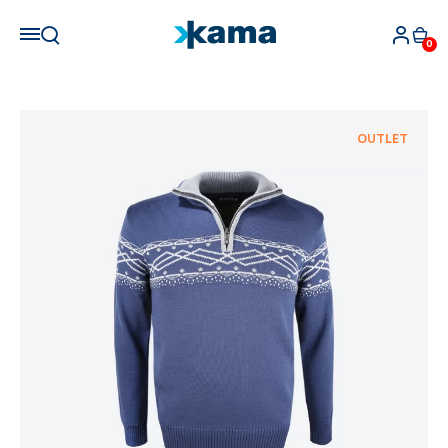
0
OUTLET