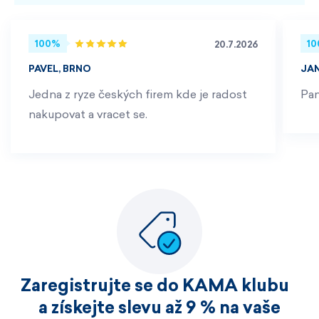
100%
1
20.7.2026
PAVEL, BRNO
JA
Jedna z ryze českých firem kde je radost
Pan
nakupovat a vracet se.
Zaregistrujte se do KAMA klubu
a získejte slevu až 9 % na vaše