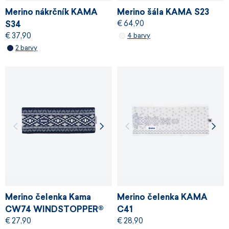
Merino nákrčník KAMA
Merino šála KAMA S23
€ 64,90
S34
€ 37,90
4 barvy
2 barvy
Merino čelenka Kama
Merino čelenka KAMA
CW74 WINDSTOPPER®
C41
€ 27,90
€ 28,90