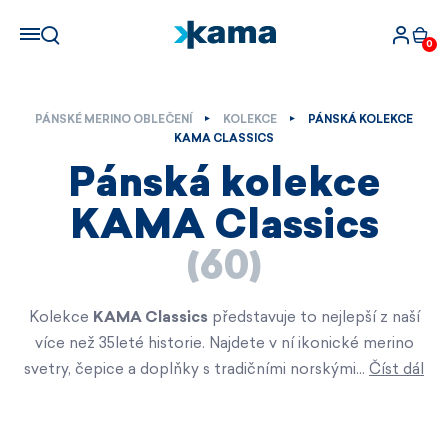
0
PÁNSKÉ MERINO OBLEČENÍ
KOLEKCE
PÁNSKÁ KOLEKCE
KAMA CLASSICS
Pánská kolekce
KAMA Classics
(60)
Kolekce
KAMA Classics
představuje to nejlepší z naší
více než 35leté historie. Najdete v ní ikonické merino
svetry, čepice a doplňky s tradičními norskými…
Číst dál