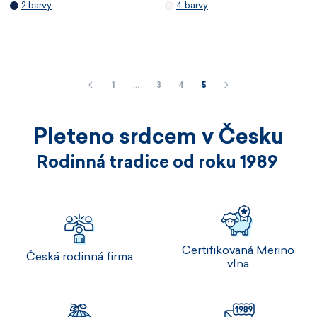
2 barvy
4 barvy
1
…
3
4
5
Pleteno srdcem v Česku
Rodinná tradice od roku 1989
Certifikovaná Merino
Česká rodinná firma
vlna