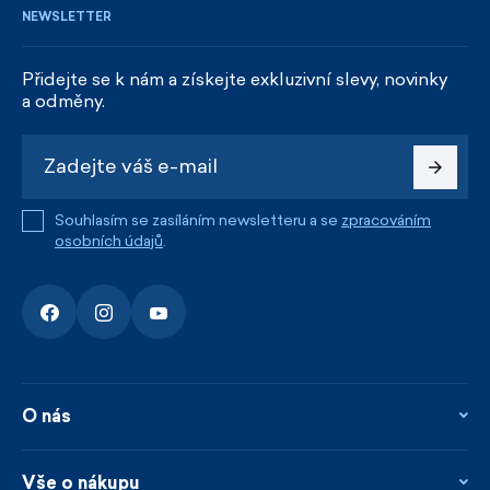
NEWSLETTER
Přidejte se k nám a získejte exkluzivní slevy, novinky
a odměny.
Souhlasím se zasíláním newsletteru a se
zpracováním
osobních údajů
.
O nás
O nás
Kontakty
Vše o nákupu