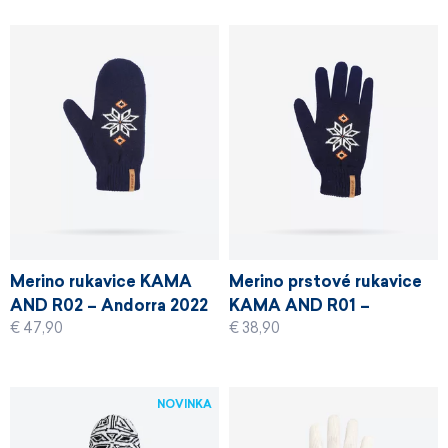
Merino rukavice KAMA
Merino prstové rukavice
AND R02 – Andorra 2022
KAMA AND R01 –
€ 47,90
€ 38,90
Andorra 2022
NOVINKA