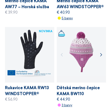
Merino čepice KAMA
Merino čepice KAMA
AW63 WINDSTOPPER®
AW77 – Horská služba
€ 40,90
€ 39,90
ČR RESCUE
5 barev
NOVINKA
Dětská merino čepice
Rukavice KAMA RW13
KAMA BW110
WINDSTOPPER®
€ 44,90
€ 56,90
STRETCH
3 barvy