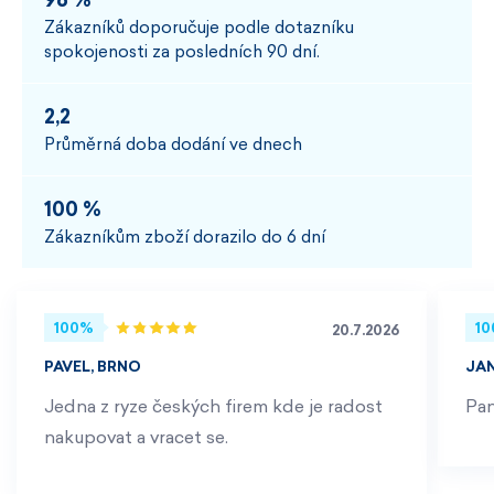
98 %
Zákazníků doporučuje podle dotazníku
spokojenosti za posledních 90 dní.
2,2
Průměrná doba dodání ve dnech
100 %
Zákazníkům zboží dorazilo do 6 dní
100%
1
20.7.2026
PAVEL, BRNO
JA
Jedna z ryze českých firem kde je radost
Pan
nakupovat a vracet se.