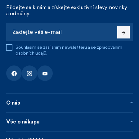
Přidejte se k nám a získejte exkluzivní slevy, novinky
a odměny.
Souhlasím se zasíláním newsletteru a se
zpracováním
osobních údajů
.
O nás
O nás
Kontakty
Vše o nákupu
Firemní prodejna
Blog
Vrácení, reklamace a opravy