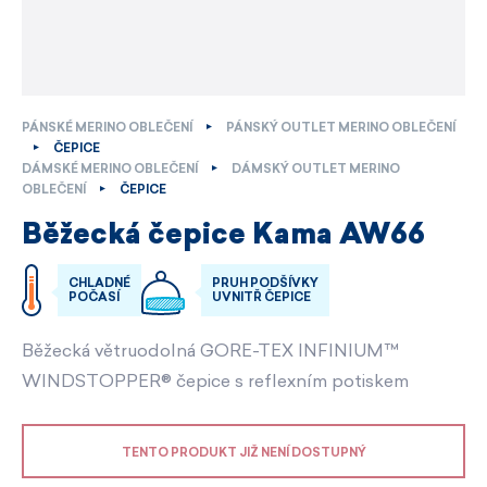
PÁNSKÉ MERINO OBLEČENÍ
PÁNSKÝ OUTLET MERINO OBLEČENÍ
ČEPICE
DÁMSKÉ MERINO OBLEČENÍ
DÁMSKÝ OUTLET MERINO
OBLEČENÍ
ČEPICE
Běžecká čepice Kama AW66
CHLADNÉ
PRUH PODŠÍVKY
POČASÍ
UVNITŘ ČEPICE
Běžecká větruodolná GORE-TEX INFINIUM™
WINDSTOPPER® čepice s reflexním potiskem
TENTO PRODUKT JIŽ NENÍ DOSTUPNÝ