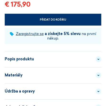
€ 175,90
PŘIDAT DO KOŠÍKU
VYBERTE VELIKOST A BARVU
Zaregistrujte se
a získejte 5% slevu
na první
nákup.
Popis produktu
Materiály
Tenhle svetr si nehraje na přísné linie.
Údržba a opravy
PŘÍZE - 100% MERINO
POPIS
KAMA 5061 má volnější dámský střih, výstřih do U a
VLNA
MATERIÁLU
originální plastický vzor, který dává jednobarevnému