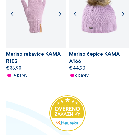
Decentní rozparky na bocích.
Pevné zakončení rukávů a spodního lemu.
Certifikace bluesign® APPROVED.
Vyrobeno v České republice.
Velikosti S–XL.
Merino rukavice KAMA
Merino čepice KAMA
R102
A166
€ 38,90
€ 44,90
14 barev
6 barev