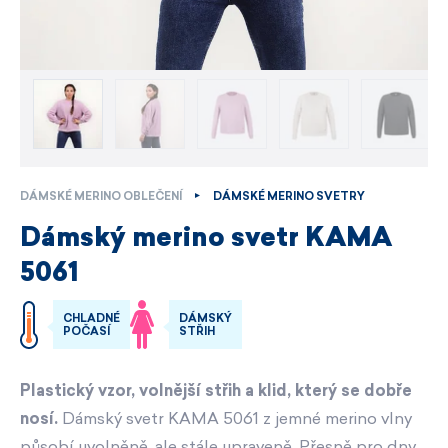
DÁMSKÉ MERINO OBLEČENÍ
DÁMSKÉ MERINO SVETRY
Dámský merino svetr KAMA
5061
CHLADNÉ
DÁMSKÝ
POČASÍ
STŘIH
Plastický vzor, volnější střih a klid, který se dobře
nosí.
Dámský svetr KAMA 5061 z jemné merino vlny
působí uvolněně, ale stále upraveně. Přesně pro dny,