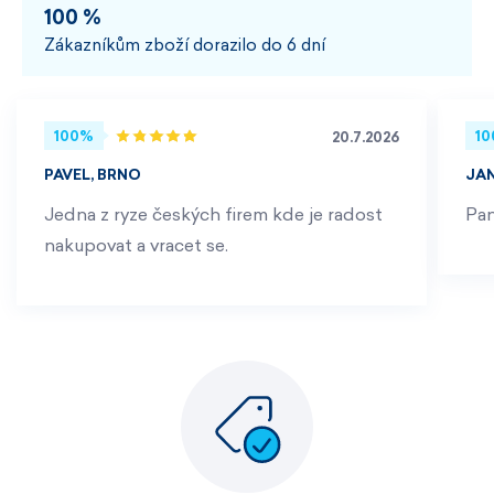
100 %
Zákazníkům zboží dorazilo do 6 dní
100%
1
20.7.2026
PAVEL, BRNO
JA
Jedna z ryze českých firem kde je radost
Pan
nakupovat a vracet se.