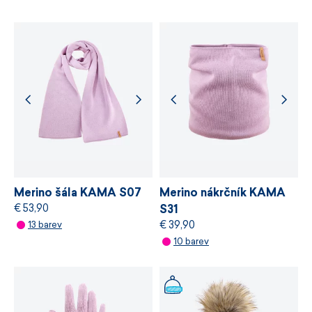
Spolupracujeme s dodavateli, kteří poskytují
změnu teploty.
u svých materiálů certifikaci nezávislého
ekologického standardu
bluesign®,
který
stanovuje požadavky na bezpečnost
Model 5061 má rád volnost.
V pohybu, ve vrstvení i v
chemických látek, odpovědné využívání zdrojů
tom, jak si ho vezmete. Stačí obléct a nechat plastický
a řízení výrobních procesů.
úplet, ať udělá svou práci.
VÍCE INFORMACÍ
Navrženo a vyrobeno v České republice.
VÍCE INFORMACÍ
Merino šála KAMA S07
Merino nákrčník KAMA
Jednobarevný dámský pletený svetr s plastickým
€ 53,90
S31
vzorem.
€ 39,90
13 barev
Materiál Schoeller:
100 % jemná merino vlna.
10 barev
Výstřih do U.
Volnější dámský střih.