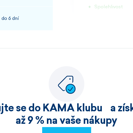
Spolehlivost
 do 6 dní
100%
JOSEF, PŘÍBRAM
Rychlost kvalita
100%
ujte se do KAMA klubu a získ
HELENA, HOŘICE
až 9 % na vaše nákupy
Nakoupila jsem již v