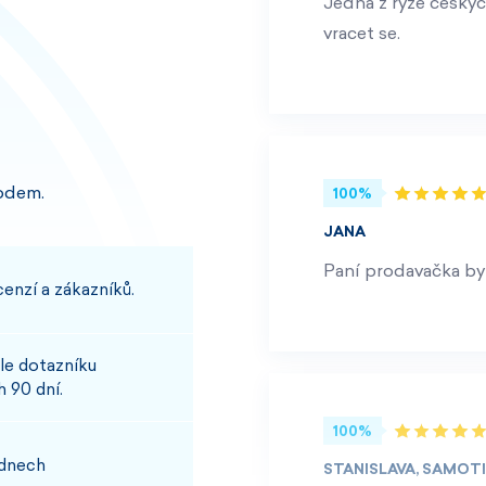
Jedna z ryze českýc
vracet se.
odem.
100%
JANA
Paní prodavačka byl
enzí a zákazníků.
le dotazníku
 90 dní.
100%
 dnech
STANISLAVA, SAMOT