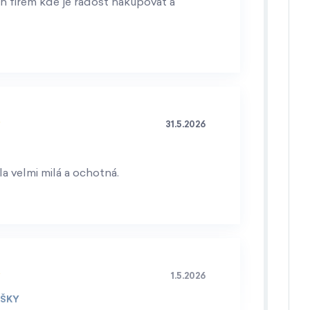
h firem kde je radost nakupovat a
31.5.2026
a velmi milá a ochotná.
1.5.2026
IŠKY