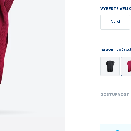
Pánské sety
Dámské merino 
VYBERTE VELI
PROHLÉDNOUT
PROHLÉDNOUT
S - M
PROHLÉDNOUT
PROHLÉDNOUT
RŮŽOV
BARVA
DOSTUPNOST