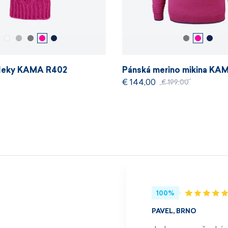
vleky KAMA R402
Pánská merino mikina KA
€ 144,00
€ 199,00
100%
PAVEL, BRNO