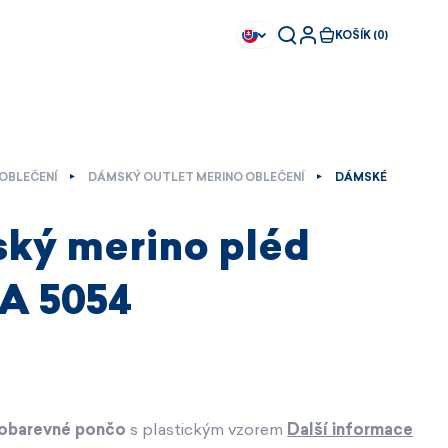
KOŠÍK (0)
OBLEČENÍ
DÁMSKÝ OUTLET MERINO OBLEČENÍ
DÁMSKÉ
ký merino pléd
A 5054
obarevné pončo
s plastickým vzorem
Další informace
Ihned k dispozici
Ihned k dispozici