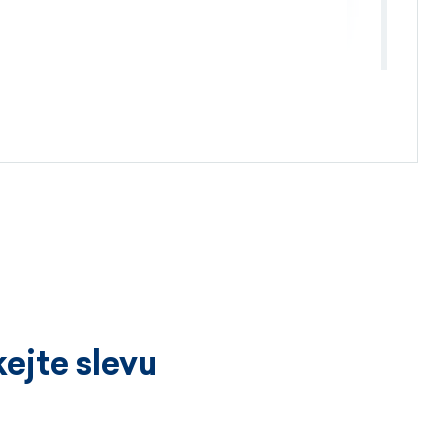
4.4.2026
ejte slevu
3.4.2026
íckrát a vždy k velké spokojenosti.