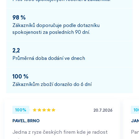
98 %
Zákazníků doporučuje podle dotazníku
spokojenosti za posledních 90 dní.
2,2
Průměrná doba dodání ve dnech
100 %
Zákazníkům zboží dorazilo do 6 dní
100%
1
20.7.2026
PAVEL, BRNO
JA
Jedna z ryze českých firem kde je radost
Pan