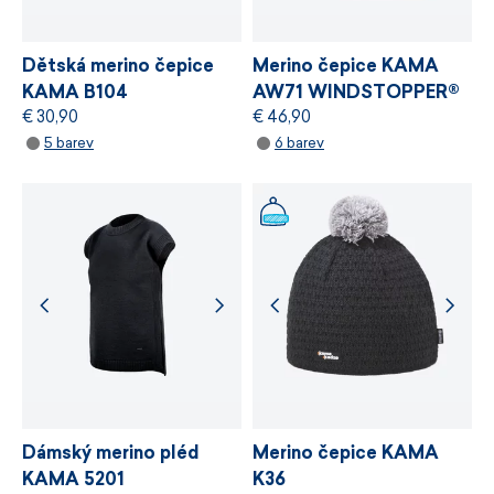
VÍCE INFORMACÍ
Dětská merino čepice
Merino čepice KAMA
KAMA B104
AW71 WINDSTOPPER®
€ 30,90
€ 46,90
5 barev
6 barev
Dámský merino pléd
Merino čepice KAMA
KAMA 5201
K36