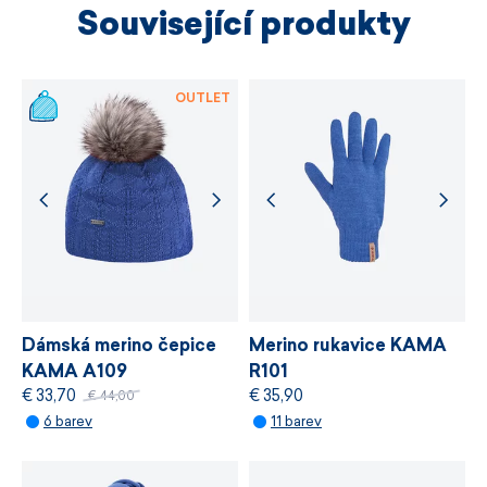
Související produkty
tvarovou stálost.
Materiál je jemný, neškrábe
Spolupracujeme s dodavateli, kteří poskytují
a dobře zvládá běžný městský den.
u svých materiálů certifikaci nezávislého
OUTLET
ekologického standardu
bluesign®,
který
stanovuje požadavky na bezpečnost
Model 6014 dává prostoru vyniknout samotné
chemických látek, odpovědné využívání zdrojů
pletenině.
Žádné výrazné zdobení. Jen dlouhá linie,
a řízení výrobních procesů.
struktura a pocit, že můžete vypadat upraveně, aniž
byste se musela hlídat při každém kroku.
VÍCE INFORMACÍ
Navrženo a vyrobeno v České republice.
VÍCE INFORMACÍ
Dámská merino čepice
Merino rukavice KAMA
KAMA A109
R101
materiál Schoeller
50% Merino vlna 50% akryl
€ 33,70
€ 35,90
€ 44,00
bluesign®
certifikát nejvyšší ekologické šetrnosti
6 barev
11 barev
a bezpečnosti