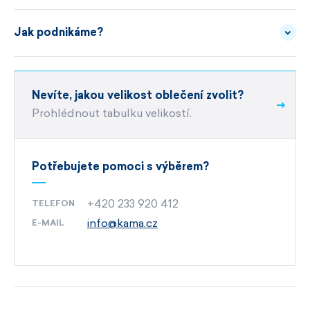
vertikálním žebrováním. Úplet jí dává čistý rytmus,
Jak podnikáme?
měkce splývá podél těla a při pohybu nepůsobí
JAK SPRÁVNĚ PRÁT
POPIS
BLUESIGN® APPROVED
MATERIÁLU
těžce. Výsledkem je ženská silueta, která se obejde
bez složitého stylingu.
Jsme česká rodinná firma s vlastním výrobním
Nevíte, jakou velikost oblečení zvolit?
POTŘEBUJETE OPRAVU ?
objektem v
České republice.
Prohlédnout tabulku velikostí.
Pružný pas se přizpůsobí postavě a netlačí ani při
Využíváme čisté energie z nově instalované
dlouhém sezení.
S rolákem působí klidně a upraveně,
solární elektrárny na střeše našeho výrobního
Potřebujete pomoci s výběrem?
s košilí lehčeji, s volným svetrem uvolněně. Tenisky,
objektu v Praze.
kotníkové boty nebo vysoké kozačky pak snadno
+420 233 920 412
TELEFON
změní celý výraz.
Hlásíme se k mezinárodní kampani
Fashion
info@kama.cz
E-MAIL
Revolution,
jejímž cílem je, aby oděvní
průmysl nejen produkoval oblečení krásné na
Směs merino vlny a akrylu spojuje příjemný pocit
pohled, ale byl zároveň
uvnitř etický,
na těle s odolností pro časté nošení.
Merino pomáhá
transparentní a udržitelný.
pracovat s teplotou a vlhkostí, akryl přidává