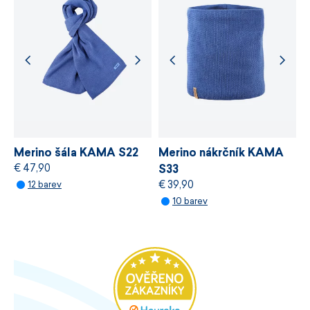
velikost
XS –XL
snadná údržba
vyrobeno v
České republice
délka:
XS-81 cm, S-82 cm, M-83 cm, L-84 cm,
XL-85 cm
Merino šála KAMA S22
Merino nákrčník KAMA
€ 47,90
S33
€ 39,90
12 barev
10 barev