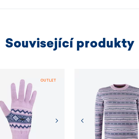
výrobních
VÍCE I
Související produkty
VÍCE I
OUTLET