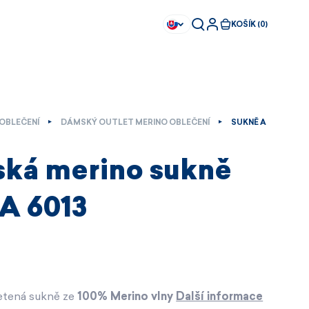
KOŠÍK (0)
OBLEČENÍ
DÁMSKÝ OUTLET MERINO OBLEČENÍ
SUKNĚ A
ká merino sukně
 6013
etená sukně ze
100% Merino vlny
Další informace
Ihned k dispozici
Ihned k dispozici