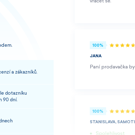
vracet se.
odem.
100%
JANA
Paní prodavačka byl
enzí a zákazníků.
le dotazníku
 90 dní.
100%
 dnech
STANISLAVA, SAMOT
Spolehlivost