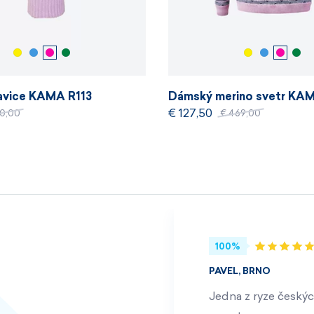
avice KAMA R113
Dámský merino svetr KA
€ 127,50
40,00
€ 469,00
100%
PAVEL, BRNO
Jedna z ryze českýc