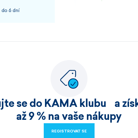
 do 6 dní
100%
JOSEF, PŘÍBRAM
Rychlost kvalita
100%
ujte se do KAMA klubu a získ
HELENA, HOŘICE
až 9 % na vaše nákupy
Nakoupila jsem již v
REGISTROVAT SE
velmi kvalitní zbo