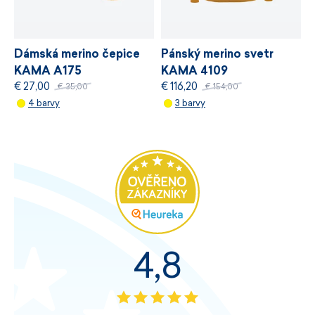
Dámská merino čepice
Pánský merino svetr
KAMA A175
KAMA 4109
€ 27,00
€ 116,20
€ 35,00
€ 154,00
4 barvy
3 barvy
4,8