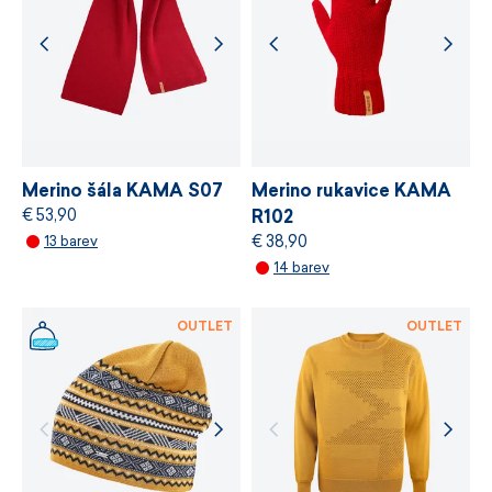
chemických látek, odpovědné využívání zdrojů
a řízení výrobních procesů.
VÍCE INFORMACÍ
VÍCE INFORMACÍ
Merino šála KAMA S07
Merino rukavice KAMA
€ 53,90
R102
€ 38,90
13 barev
14 barev
OUTLET
OUTLET