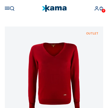
0
OUTLET