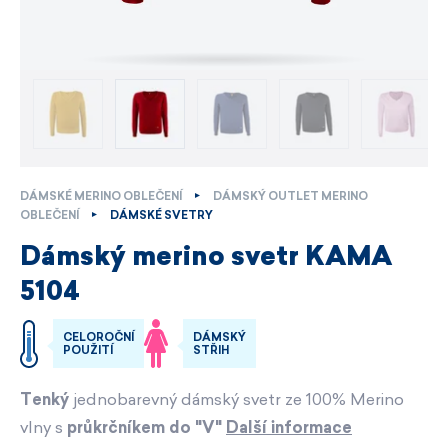
DÁMSKÉ MERINO OBLEČENÍ
DÁMSKÝ OUTLET MERINO
OBLEČENÍ
DÁMSKÉ SVETRY
Dámský merino svetr KAMA
5104
CELOROČNÍ
DÁMSKÝ
POUŽITÍ
STŘIH
Tenký
jednobarevný dámský svetr ze 100% Merino
vlny s
průkrčníkem do "V"
Další informace