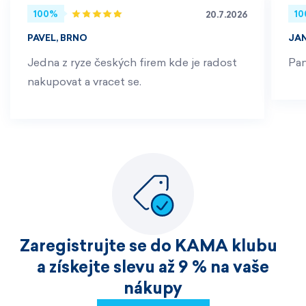
100%
1
20.7.2026
PAVEL, BRNO
JA
Jedna z ryze českých firem kde je radost
Pan
nakupovat a vracet se.
Zaregistrujte se do KAMA klubu
a získejte slevu až 9 % na vaše
nákupy