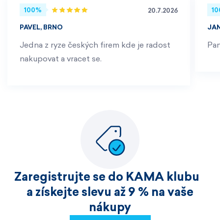
100%
1
20.7.2026
PAVEL, BRNO
JA
Jedna z ryze českých firem kde je radost
Pan
nakupovat a vracet se.
Zaregistrujte se do KAMA klubu
a získejte slevu až 9 % na vaše
nákupy