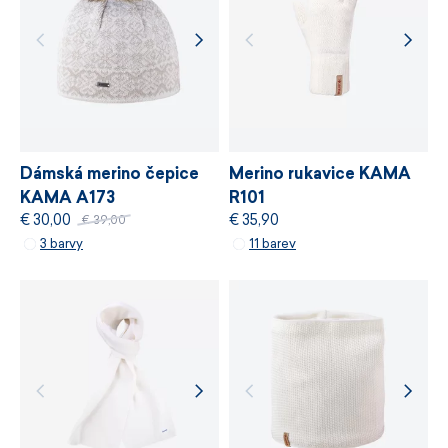
vyrobeno v
chemických látek, odpovědné využívání zdrojů
České republice
a řízení výrobních procesů.
VÍCE INFORMACÍ
VÍCE INFORMACÍ
Dámská merino čepice
Merino rukavice KAMA
KAMA A173
R101
€ 30,00
€ 35,90
€ 39,00
3 barvy
11 barev