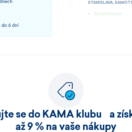
 dnech
STANISLAVA, SAMOT
Spolehlivost
 do 6 dní
100%
JOSEF, PŘÍBRAM
Rychlost kvalita
100%
ujte se do KAMA klubu a získ
HELENA, HOŘICE
až 9 % na vaše nákupy
Nakoupila jsem již v