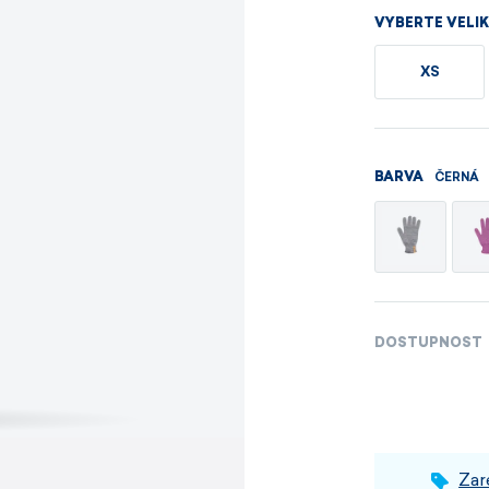
Pánské sety
Dámské merino 
VYBERTE VELI
XS
PROHLÉDNOUT
PROHLÉDNOUT
PROHLÉDNOUT
PROHLÉDNOUT
ČERNÁ
BARVA
DOSTUPNOST
Zar