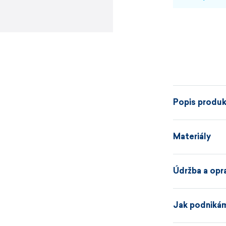
Popis produ
Jednobarevné
Materiály
k různým čepi
kombinovat a v
Údržba a opr
materiál S
Jak podniká
Bluesign