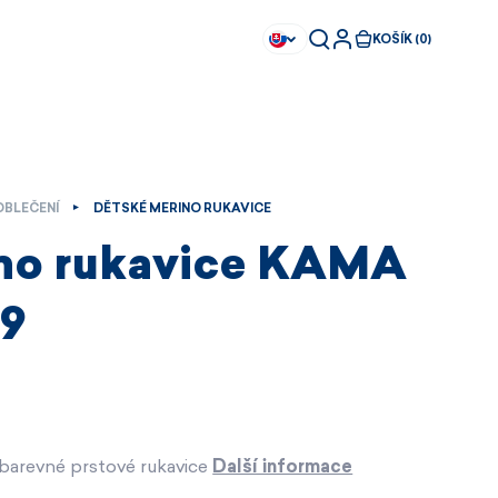
KOŠÍK (0)
OBLEČENÍ
DĚTSKÉ MERINO RUKAVICE
no rukavice KAMA
9
barevné prstové rukavice
Další informace
Ihned k dispozici
Ihned k dispozici