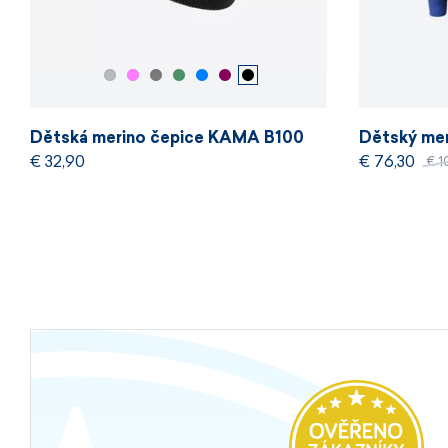
Dětská merino čepice KAMA B100
Dětský mer
€ 32,90
€ 76,30
€ 1