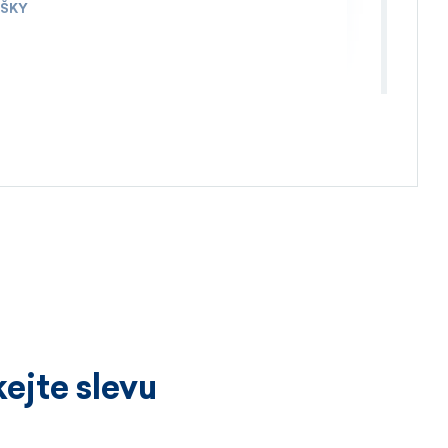
IŠKY
4.4.2026
ejte slevu
3.4.2026
íckrát a vždy k velké spokojenosti.