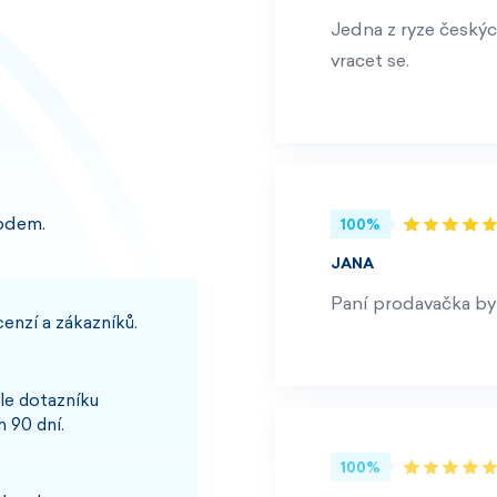
Jedna z ryze českýc
vracet se.
odem.
100%
JANA
Paní prodavačka byl
enzí a zákazníků.
le dotazníku
 90 dní.
100%