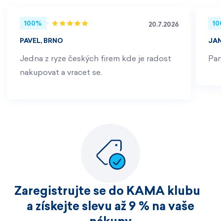
100%
1
20.7.2026
PAVEL, BRNO
JA
Jedna z ryze českých firem kde je radost
Pan
nakupovat a vracet se.
Zaregistrujte se do KAMA klubu
a získejte slevu až 9 % na vaše