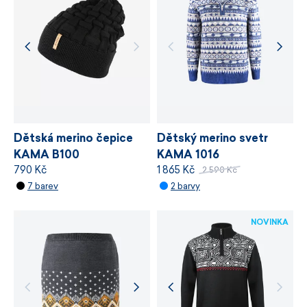
stanovuje požadavky na bezpečnost
chemických látek, odpovědné využívání zdrojů
a řízení výrobních procesů.
VÍCE INFORMACÍ
VÍCE INFORMACÍ
Dětská merino čepice
Dětský merino svetr
KAMA B100
KAMA 1016
790 Kč
1 865 Kč
2 590 Kč
7 barev
2 barvy
NOVINKA