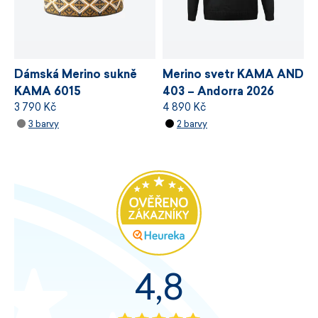
Dámská Merino sukně
Merino svetr KAMA AND
KAMA 6015
403 – Andorra 2026
3 790 Kč
4 890 Kč
WINDSTOPPER®
3 barvy
2 barvy
4,8