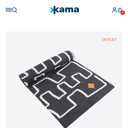
0
OUTLET