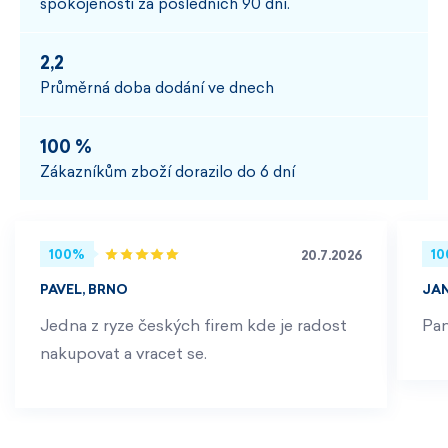
spokojenosti za posledních 90 dní.
2,2
Průměrná doba dodání ve dnech
100 %
Zákazníkům zboží dorazilo do 6 dní
100%
1
20.7.2026
PAVEL, BRNO
JA
Jedna z ryze českých firem kde je radost
Pan
nakupovat a vracet se.