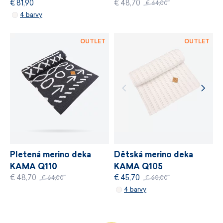
€ 81,90
€ 48,70
€ 64,00
VÍCE INFORMACÍ
4 barvy
VÍCE INFORMACÍ
OUTLET
OUTLET
Dětská merino deka
Pletená merino deka
KAMA Q105
KAMA Q110
€ 45,70
€ 48,70
€ 60,00
€ 64,00
4 barvy