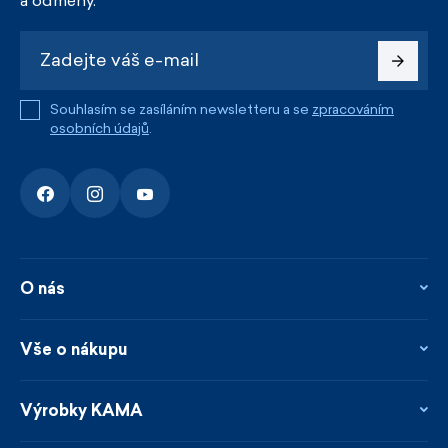
a odměny.
Souhlasím se zasíláním newsletteru a se
zpracováním
osobních údajů
.
O nás
O nás
Kontakty
Vše o nákupu
Firemní prodejna
Blog
Vrácení, reklamace a opravy
Novinky
Věrnostní program
Výrobky KAMA
Napsali o nás
Platby a doprava