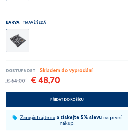
TMAVĚ ŠEDÁ
BARVA
Skladem do vyprodání
DOSTUPNOST
€ 48,70
€ 64,00
PŘIDAT DO KOŠÍKU
VYBERTE VELIKOST A BARVU
Zaregistrujte se
a získejte 5% slevu
na první
nákup.