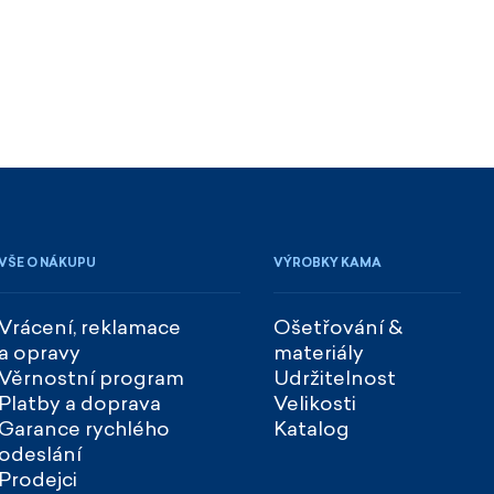
íckrát a vždy k velké spokojenosti.
ží
od
2.4.2026
VŠE O NÁKUPU
VÝROBKY KAMA
Vrácení, reklamace
Ošetřování &
nání i dodání rychlé
a opravy
materiály
Věrnostní program
Udržitelnost
Platby a doprava
Velikosti
Garance rychlého
Katalog
odeslání
Prodejci