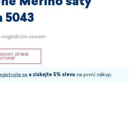
ené Merino šaty
sety
Dárkové poukazy
Dárkové poukazy
Ihned k dispozici
Dárkové poukazy
 5043
MÁM ZÁJEM
MÁM ZÁJEM
MÁM ZÁJEM
s originálním vzorem
MÁM ZÁJEM
MÁM ZÁJEM
MÁM ZÁJEM
ODUKT JIŽ NENÍ
STUPNÝ
egistrujte se
a získejte 5% slevu
na první nákup.