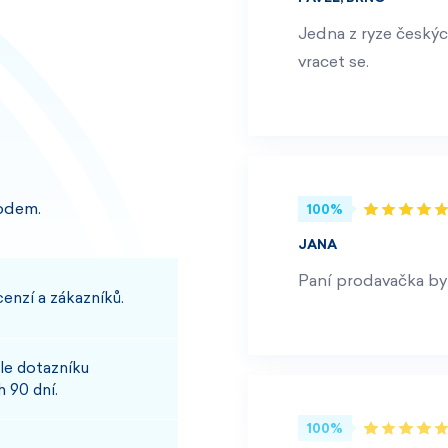
Jedna z ryze českýc
vracet se.
odem.
100%
JANA
Paní prodavačka byl
enzí a zákazníků.
le dotazníku
 90 dní.
100%