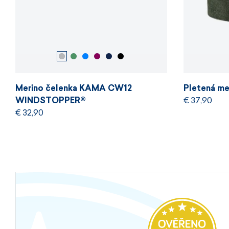
Merino čelenka KAMA CW12
Pletená m
WINDSTOPPER®
€ 37,90
€ 32,90