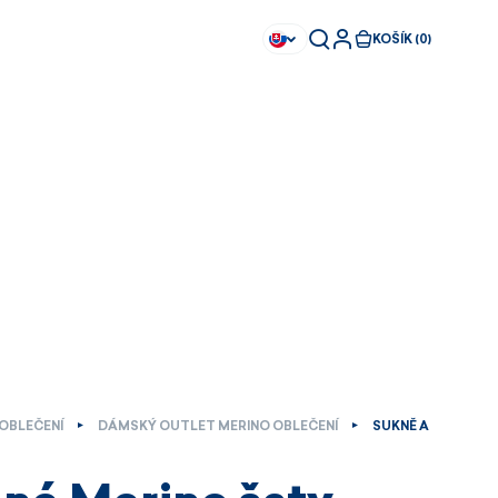
KOŠÍK (0)
OBLEČENÍ
DÁMSKÝ OUTLET MERINO OBLEČENÍ
SUKNĚ A
Ihned k dispozici
Ihned k dispozici