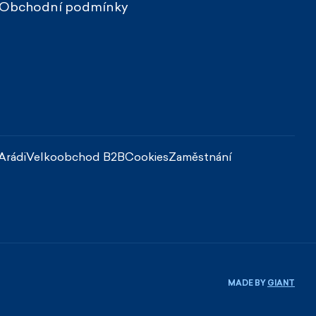
20.3.2026
Obchodní podmínky
ŮŽOVÁ
9.3.2026
Arádi
Velkoobchod B2B
Cookies
Zaměstnání
DĚJOVICE
MADE BY
GIANT
4.3.2026