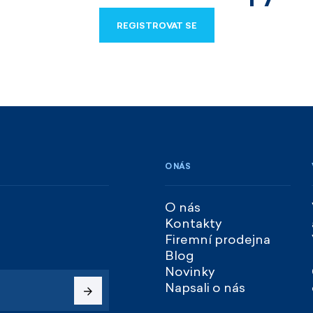
Nakoupila jsem již v
REGISTROVAT SE
velmi kvalitní zbo
rychlé doručení
REGISTROVAT SE
spolehlivý obch
100%
O NÁS
BLANKA, TŘEBÍČ 1
O nás
Krásné výrobky, jed
Kontakty
Firemní prodejna
Blog
Novinky
Napsali o nás
100%