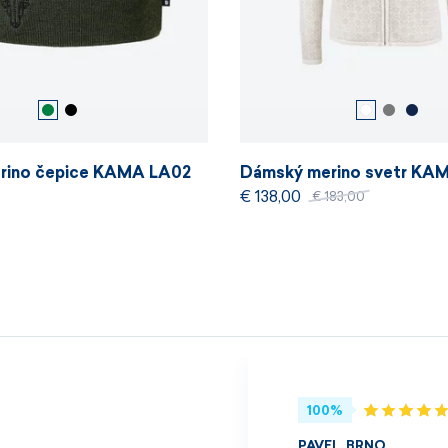
erino čepice KAMA LA02
Dámský merino svetr KA
€ 138,00
€ 183,00
100%
PAVEL, BRNO