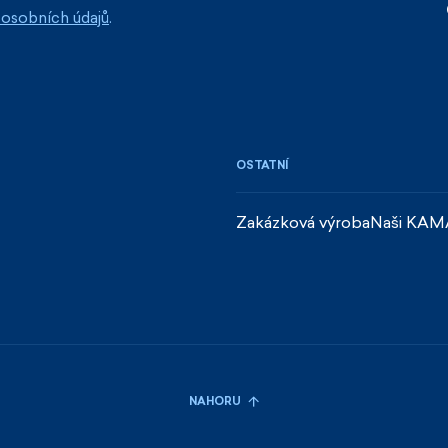
osobních údajů
.
MILOSLAVA, OBEC R
Rychle dodané
OSTATNÍ
90%
Zakázková výroba
Naši KAM
PETR, MORAVSKÉ BU
kvalita výrobků
rychlost dodání
NAHORU
100%