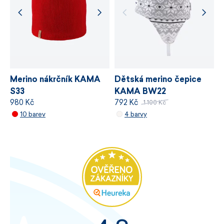
Merino nákrčník KAMA
Dětská merino čepice
S33
KAMA BW22
980 Kč
792 Kč
1 100 Kč
10 barev
4 barvy