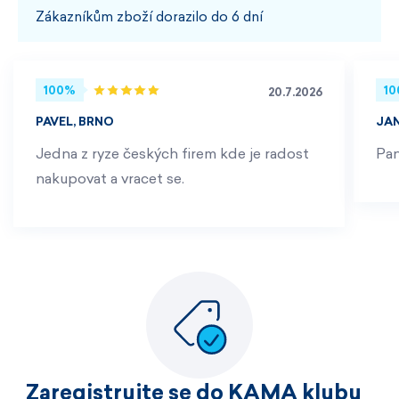
Zákazníkům zboží dorazilo do 6 dní
100%
1
20.7.2026
PAVEL, BRNO
JA
Jedna z ryze českých firem kde je radost
Pan
nakupovat a vracet se.
Zaregistrujte se do KAMA klubu