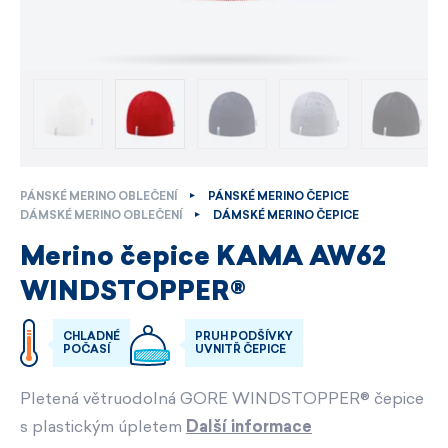
PÁNSKÉ MERINO OBLEČENÍ
PÁNSKÉ MERINO ČEPICE
DÁMSKÉ MERINO OBLEČENÍ
DÁMSKÉ MERINO ČEPICE
Merino čepice KAMA AW62
WINDSTOPPER®
CHLADNÉ
PRUH PODŠÍVKY
POČASÍ
UVNITŘ ČEPICE
Pletená větruodolná GORE WINDSTOPPER® čepice
s plastickým úpletem
Další informace