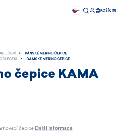
KOŠÍK (0)
OBLEČENÍ
PÁNSKÉ MERINO ČEPICE
OBLEČENÍ
DÁMSKÉ MERINO ČEPICE
no čepice KAMA
hrnovací čepice
Další informace
Ihned k dispozici
Ihned k dispozici