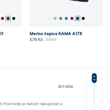
01
Merino čepice KAMA A178
578 Kč
770 Kč
20.7.2026
h firem kde je radost nakupovat a