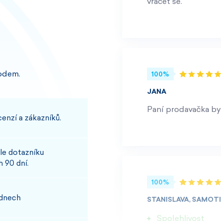
vracet se.
odem.
100%
JANA
Paní prodavačka byl
enzí a zákazníků.
le dotazníku
 90 dní.
100%
 dnech
STANISLAVA, SAMOT
Spolehlivost