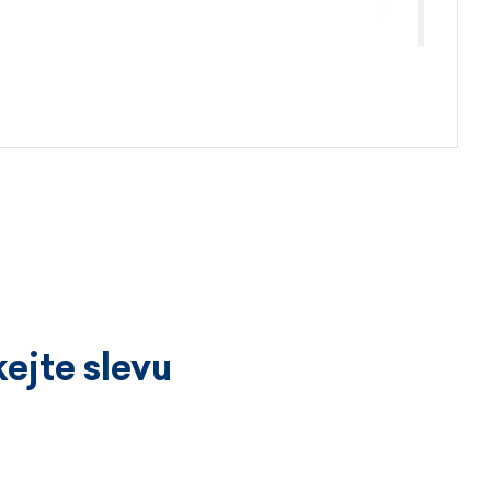
4.4.2026
ejte slevu
3.4.2026
íckrát a vždy k velké spokojenosti.
ží