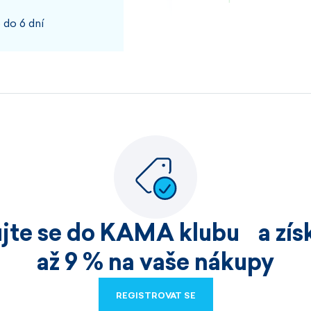
 do 6 dní
100%
JOSEF, PŘÍBRAM
Rychlost kvalita
100%
ujte se do KAMA klubu a získ
HELENA, HOŘICE
až 9 % na vaše nákupy
Nakoupila jsem již v
REGISTROVAT SE
velmi kvalitní zbo