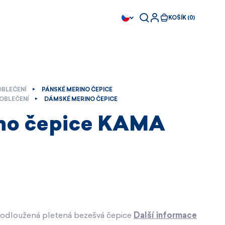
KOŠÍK (0)
OBLEČENÍ
PÁNSKÉ MERINO ČEPICE
OBLEČENÍ
DÁMSKÉ MERINO ČEPICE
no čepice KAMA
prodloužená pletená bezešvá čepice
Další informace
Ihned k dispozici
Ihned k dispozici