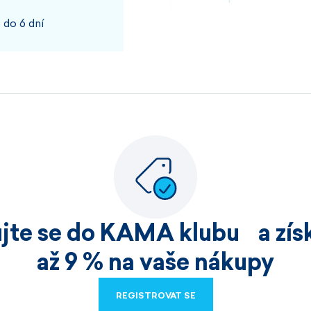
 do 6 dní
100%
JOSEF, PŘÍBRAM
Rychlost kvalita
100%
ujte se do KAMA klubu a získ
HELENA, HOŘICE
až 9 % na vaše nákupy
Nakoupila jsem již v
REGISTROVAT SE
velmi kvalitní zbo