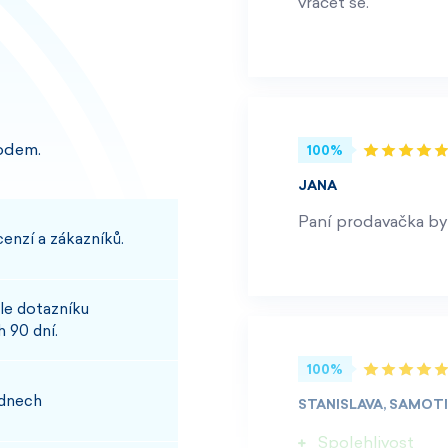
vracet se.
odem.
100%
JANA
Paní prodavačka byl
enzí a zákazníků.
le dotazníku
 90 dní.
100%
 dnech
STANISLAVA, SAMOT
Spolehlivost