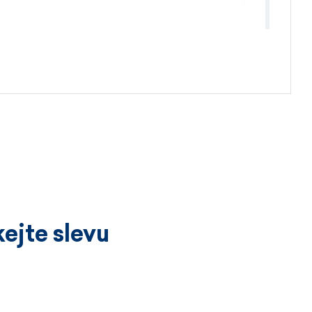
4.4.2026
ejte slevu
3.4.2026
íckrát a vždy k velké spokojenosti.
ží