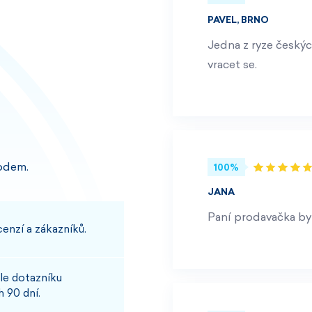
PAVEL, BRNO
Jedna z ryze českýc
vracet se.
odem.
100%
JANA
Paní prodavačka byl
enzí a zákazníků.
le dotazníku
 90 dní.