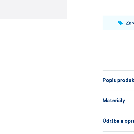
Zar
Popis produ
Materiály
Pro dny, kdy 
Údržba a opr
KAMA C50 má u
jednobarevné