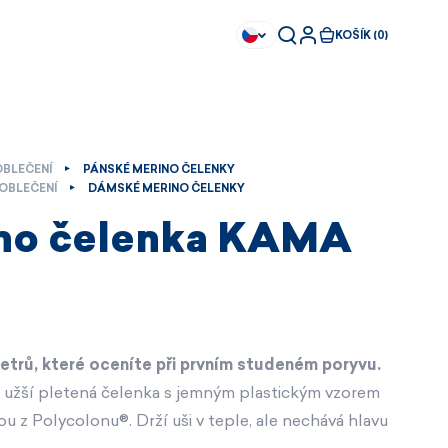
KOŠÍK (0)
OBLEČENÍ
PÁNSKÉ MERINO ČELENKY
OBLEČENÍ
DÁMSKÉ MERINO ČELENKY
no čelenka KAMA
trů, které oceníte při prvním studeném poryvu.
užší pletená čelenka s jemným plastickým vzorem
vou z Polycolonu®. Drží uši v teple, ale nechává hlavu
Ihned k dispozici
Ihned k dispozici