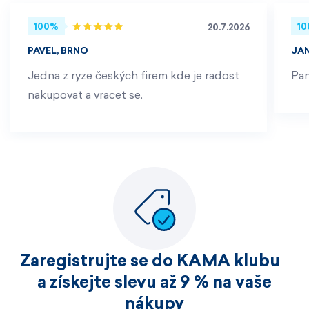
100%
1
20.7.2026
PAVEL, BRNO
JA
Jedna z ryze českých firem kde je radost
Pan
nakupovat a vracet se.
Zaregistrujte se do KAMA klubu
a získejte slevu až 9 % na vaše
nákupy