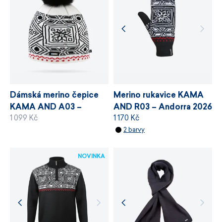
chemických látek, odpovědné využívání zdrojů
a řízení výrobních procesů.
VÍCE INFORMACÍ
VÍCE INFORMACÍ
Merino rukavice KAMA
Dámská merino čepice
AND R03 – Andorra 2026
KAMA AND A03 –
1 170 Kč
1 099 Kč
Andorra 2026
2 barvy
NOVINKA