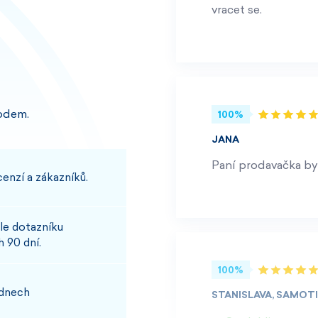
vracet se.
odem.
100%
JANA
Paní prodavačka byl
enzí a zákazníků.
le dotazníku
 90 dní.
100%
 dnech
STANISLAVA, SAMOT