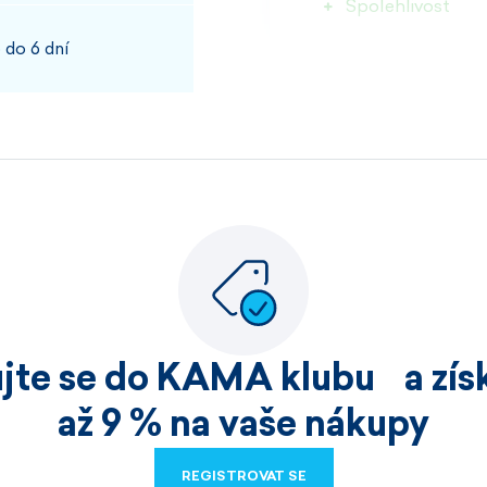
Spolehlivost
 do 6 dní
100%
JOSEF, PŘÍBRAM
Rychlost kvalita
100%
ujte se do KAMA klubu a získ
HELENA, HOŘICE
až 9 % na vaše nákupy
Nakoupila jsem již v
REGISTROVAT SE