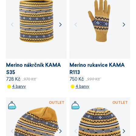
stanovuje požadavky na bezpečnost
chemických látek, odpovědné využívání zdrojů
a řízení výrobních procesů.
VÍCE INFORMACÍ
VÍCE INFORMACÍ
Merino nákrčník KAMA
Merino rukavice KAMA
S35
R113
728 Kč
750 Kč
970 Kč
999 Kč
4 barvy
4 barvy
OUTLET
OUTLET