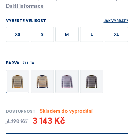
Další informace
JAK VYBRAT?
VYBERTE VELIKOST
XS
S
M
L
XL
ŽLUTÁ
BARVA
Skladem do vyprodání
DOSTUPNOST
3 143 Kč
4 190 Kč