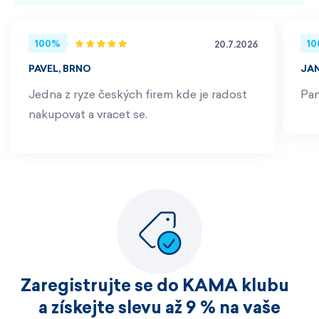
100%
1
20.7.2026
PAVEL, BRNO
JA
Jedna z ryze českých firem kde je radost
Pan
nakupovat a vracet se.
Zaregistrujte se do KAMA klubu
a získejte slevu až 9 % na vaše