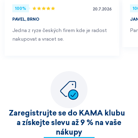
100%
1
20.7.2026
PAVEL, BRNO
JA
Jedna z ryze českých firem kde je radost
Pan
nakupovat a vracet se.
Zaregistrujte se do KAMA klubu
a získejte slevu až 9 % na vaše
nákupy