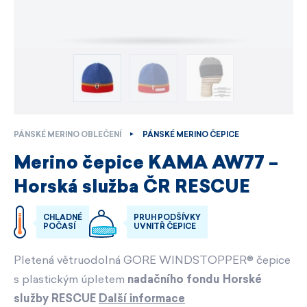
PÁNSKÉ MERINO OBLEČENÍ
PÁNSKÉ MERINO ČEPICE
Merino čepice KAMA AW77 –
Horská služba ČR RESCUE
CHLADNÉ
PRUH PODŠÍVKY
POČASÍ
UVNITŘ ČEPICE
Pletená větruodolná GORE WINDSTOPPER® čepice
s plastickým úpletem
nadačního fondu Horské
služby RESCUE
Další informace