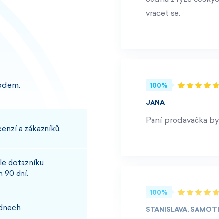
vracet se.
odem.
100%
JANA
Paní prodavačka byl
enzí a zákazníků.
le dotazníku
 90 dní.
100%
 dnech
STANISLAVA, SAMOT