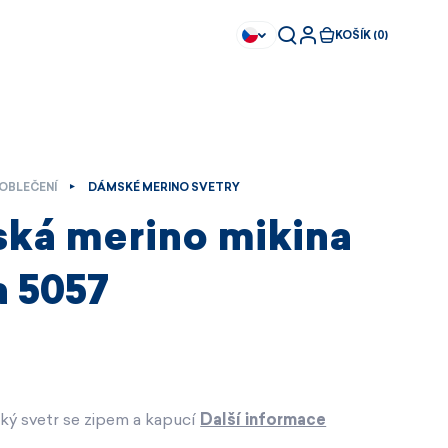
KOŠÍK (0)
OBLEČENÍ
DÁMSKÉ MERINO SVETRY
ká merino mikina
 5057
ý svetr se zipem a kapucí
Další informace
Ihned k dispozici
Ihned k dispozici