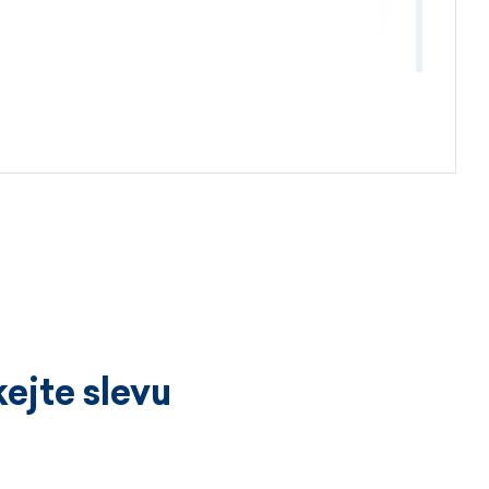
4.4.2026
ejte slevu
3.4.2026
íckrát a vždy k velké spokojenosti.