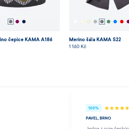
ino čepice KAMA A186
Merino šála KAMA S22
1 160 Kč
100%
PAVEL, BRNO
Jedna z ryze českýc