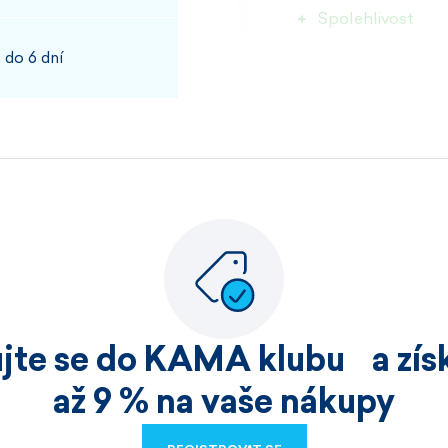
Spolehlivost
 do 6 dní
100%
JOSEF, PŘÍBRAM
Rychlost kvalita
100%
ujte se do KAMA klubu a získ
HELENA, HOŘICE
až 9 % na vaše nákupy
Nakoupila jsem již v