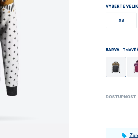
Pánské sety
Dámské merino 
VYBERTE VELI
XS
PROHLÉDNOUT
PROHLÉDNOUT
PROHLÉDNOUT
PROHLÉDNOUT
TMAVĚ 
BARVA
DOSTUPNOST
Zar