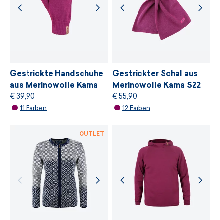
Wir arbeiten mit Lieferanten zusammen, die
den strengsten unabhängigen ökologischen
Standard von
bluesign®
anbieten, der auf
einer sanften Behandlung von Ressourcen,
Umweltschutz und Einhaltung nachhaltiger
Entwicklungsprinzipien basiert.
Gestrickte Handschuhe
Gestrickter Schal aus
aus Merinowolle Kama
Merinowolle Kama S22
€ 39,90
€ 55,90
R101
WEITERE INFORMATIONEN
11 Farben
12 Farben
WEITERE INFORMATIONEN
OUTLET