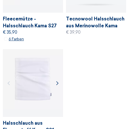
Fleecemütze -
Tecnowool Halsschlauch
Halsschlauch Kama S27
aus Merinowolle Kama
€ 35,90
€ 39,90
S03
6 Farben
Halsschlauch aus