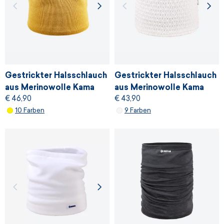
Gestrickter Halsschlauch
Gestrickter Halsschlauch
aus Merinowolle Kama
aus Merinowolle Kama
€ 46,90
€ 43,90
S31
S26
10 Farben
9 Farben