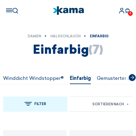
0
DAMEN
HALSSCHLAUCH
EINFARBIG
Einfarbig
(7)
Winddicht Windstopper®
Einfarbig
Gemusterter Jac
FILTER
SORTIEREN NACH