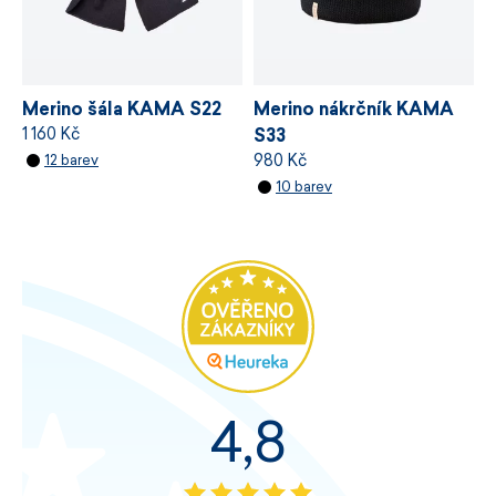
Merino šála KAMA S22
Merino nákrčník KAMA
1 160 Kč
S33
980 Kč
12 barev
10 barev
4,8