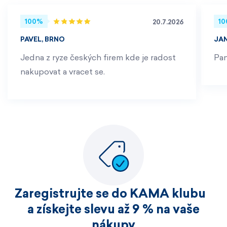
100%
1
20.7.2026
PAVEL, BRNO
JA
Jedna z ryze českých firem kde je radost
Pan
nakupovat a vracet se.
Zaregistrujte se do KAMA klubu
a získejte slevu až 9 % na vaše
nákupy