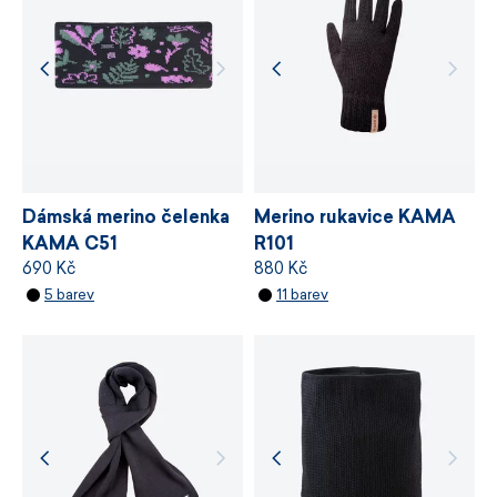
stanovuje požadavky na bezpečnost
chemických látek, odpovědné využívání zdrojů
a řízení výrobních procesů.
VÍCE INFORMACÍ
VÍCE INFORMACÍ
Dámská merino čelenka
Merino rukavice KAMA
KAMA C51
R101
690 Kč
880 Kč
5 barev
11 barev