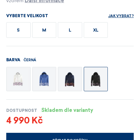
vzorem
Další informace
JAK VYBRAT?
VYBERTE VELIKOST
S
M
L
XL
ČERNÁ
BARVA
Skladem dle varianty
DOSTUPNOST
4 990 Kč