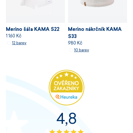
Merino šála KAMA S22
Merino nákrčník KAMA
1 160 Kč
S33
980 Kč
12 barev
10 barev
4,8