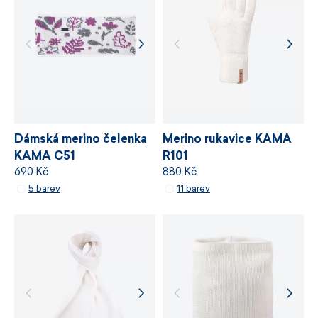
stanovuje požadavky na bezpečnost
chemických látek, odpovědné využívání zdrojů
a řízení výrobních procesů.
VÍCE INFORMACÍ
VÍCE INFORMACÍ
Dámská merino čelenka
Merino rukavice KAMA
KAMA C51
R101
690 Kč
880 Kč
5 barev
11 barev