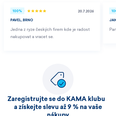
100%
1
20.7.2026
PAVEL, BRNO
JA
Jedna z ryze českých firem kde je radost
Pan
nakupovat a vracet se.
Zaregistrujte se do KAMA klubu
a získejte slevu až 9 % na vaše
nákupy