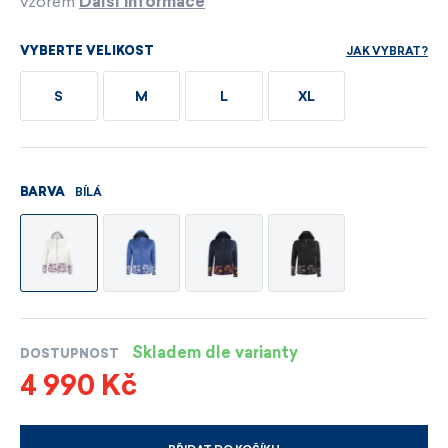
vzorem
Další informace
JAK VYBRAT?
VYBERTE VELIKOST
S
M
L
XL
BÍLÁ
BARVA
Skladem dle varianty
DOSTUPNOST
4 990 Kč