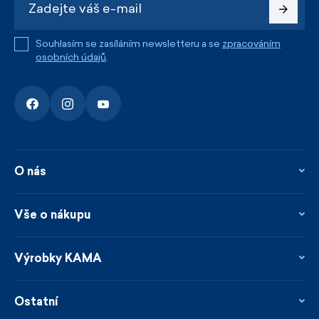
Souhlasím se zasíláním newsletteru a se
zpracováním
osobních údajů
.
O nás
O nás
Kontakty
Vše o nákupu
Firemní prodejna
Blog
Vrácení, reklamace a opravy
Novinky
Věrnostní program
Výrobky KAMA
Napsali o nás
Platby a doprava
Garance rychlého odeslání
Ošetřování & materiály
Prodejci
Udržitelnost
Ostatní
Obchodní podmínky
Velikosti