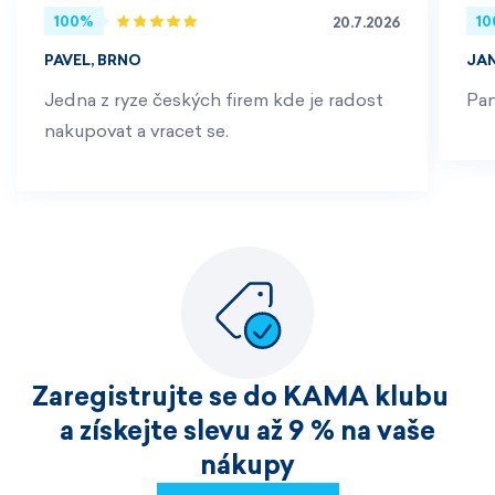
100%
1
20.7.2026
PAVEL, BRNO
JA
Jedna z ryze českých firem kde je radost
Pan
nakupovat a vracet se.
Zaregistrujte se do KAMA klubu
a získejte slevu až 9 % na vaše
nákupy