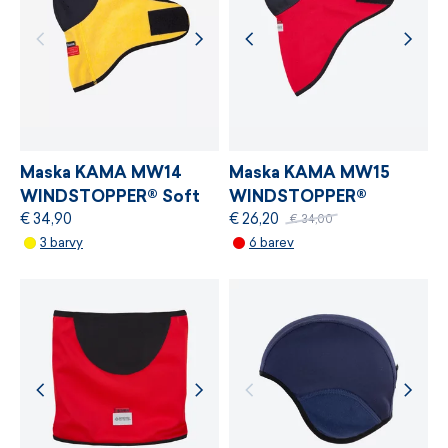
chemických látek, odpovědné využívání zdrojů
a řízení výrobních procesů.
VÍCE INFORMACÍ
VÍCE INFORMACÍ
Maska KAMA MW14
Maska KAMA MW15
WINDSTOPPER® Soft
WINDSTOPPER®
€ 34,90
€ 26,20
Shell
€ 34,00
3 barvy
6 barev