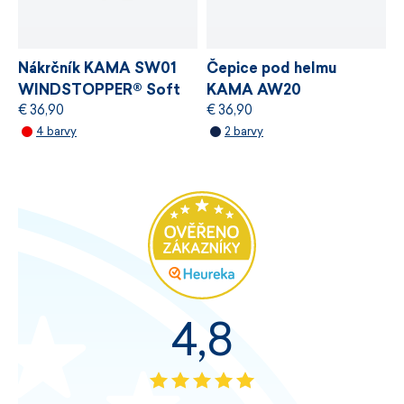
Nákrčník KAMA SW01
Čepice pod helmu
WINDSTOPPER® Soft
KAMA AW20
€ 36,90
€ 36,90
Shell
WINDSTOPPER®
4 barvy
2 barvy
4,8