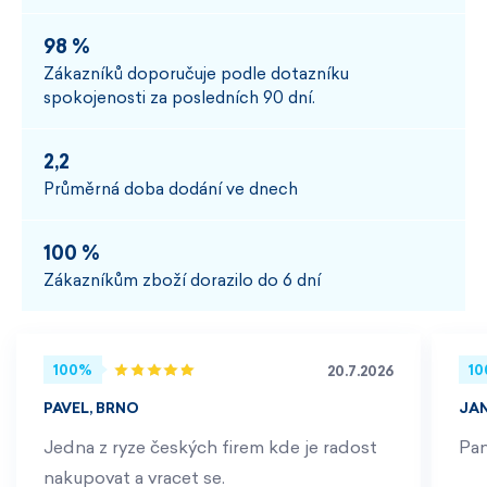
98 %
Zákazníků doporučuje podle dotazníku
spokojenosti za posledních 90 dní.
2,2
Průměrná doba dodání ve dnech
100 %
Zákazníkům zboží dorazilo do 6 dní
100%
1
20.7.2026
PAVEL, BRNO
JA
Jedna z ryze českých firem kde je radost
Pan
nakupovat a vracet se.