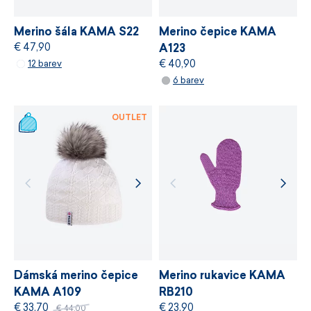
VÍCE INFORMACÍ
Merino šála KAMA S22
Merino čepice KAMA
Jednobarevné prstové rukavice z jemné pleteniny.
€ 47,90
A123
Materiál Schoeller:
50 % merino vlna, 50 % akryl.
€ 40,90
12 barev
Dobře se přizpůsobují tvaru ruky.
6 barev
Decentní štítek s logem KAMA.
OUTLET
Certifikace bluesign® APPROVED.
Snadná údržba.
Vyrobeno v České republice.
Velikosti S, M, L.
Dámská merino čepice
Merino rukavice KAMA
KAMA A109
RB210
€ 33,70
€ 23,90
€ 44,00