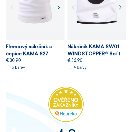
Fleecový nákrčník a
Nákrčník KAMA SW01
čepice KAMA S27
WINDSTOPPER® Soft
€ 30,90
€ 36,90
Shell
6 barev
4 barvy