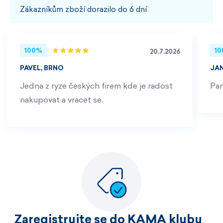
Zákazníkům zboží dorazilo do 6 dní
100%
1
20.7.2026
PAVEL, BRNO
JA
Jedna z ryze českých firem kde je radost
Pan
nakupovat a vracet se.
Zaregistrujte se do KAMA klubu